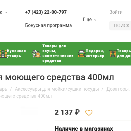
к
+7 (423) 22-00-797
Войти
Ещё
Бонусная программа
Товары для
Кухонная
сауны,
Подарки,
Товар
утварь
косметические
интерьер
для д
средства
ля моющего средства 400мл
арь
Аксессуары для мойки/сушки посуды
Дозаторы, 
оющего средства 400мл
2 137
₽
Наличие в магазинах