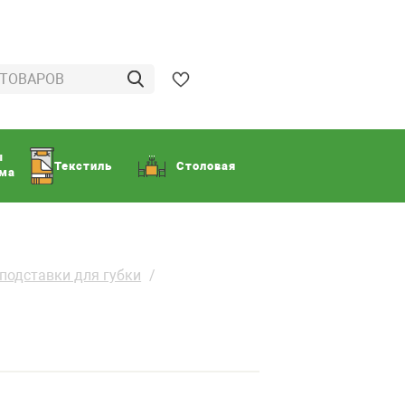
ы
Текстиль
Столовая
ома
подставки для губки