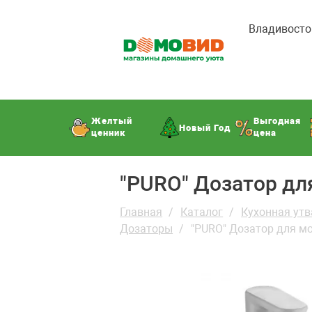
Владивосто
Желтый
Выгодная
Новый Год
ценник
цена
"PURO" Дозатор д
Главная
Каталог
Кухонная утв
Дозаторы
"PURO" Дозатор для м