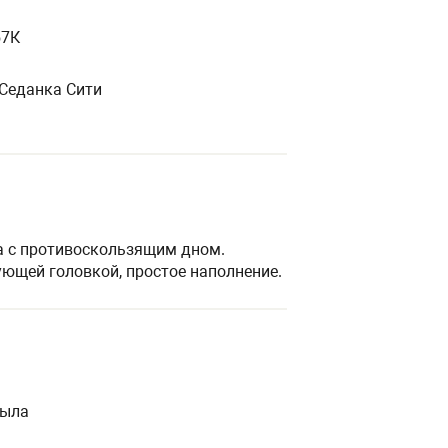
57К
К Седанка Сити
а с противоскользящим дном.
ющей головкой, простое наполнение.
мыла