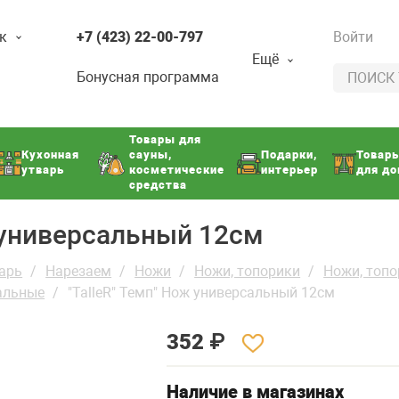
к
+7 (423) 22-00-797
Войти
Ещё
Бонусная программа
Товары для
Кухонная
сауны,
Подарки,
Товар
утварь
косметические
интерьер
для д
средства
ж универсальный 12см
арь
Нарезаем
Ножи
Ножи, топорики
Ножи, топ
альные
"TalleR" Темп" Нож универсальный 12см
352
₽
Наличие в магазинах