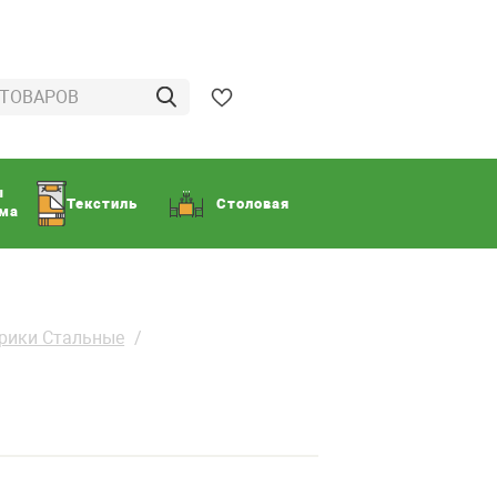
ы
Текстиль
Столовая
ома
орики Стальные