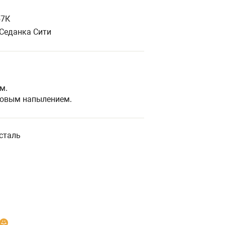
57К
К Седанка Сити
м.
новым напылением.
сталь