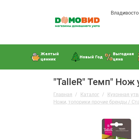
Владивосто
Желтый
Выгодная
Новый Год
ценник
цена
"TalleR" Темп" Но
Главная
Каталог
Кухонная утв
Ножи, топорики прочие бренды / Ст