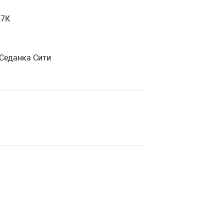
57К
К Седанка Сити
е