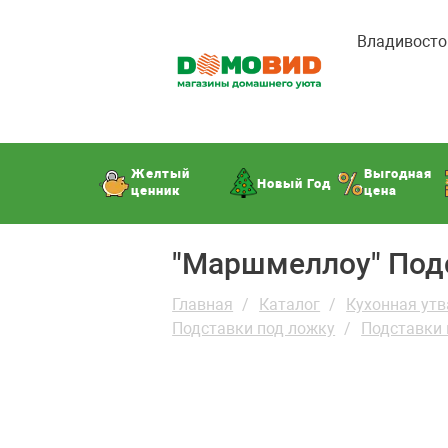
Владивосто
Желтый
Выгодная
Новый Год
ценник
цена
"Маршмеллоу" Под
Главная
Каталог
Кухонная утв
Подставки под ложку
Подставки 