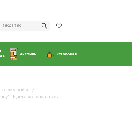
ы
Текстиль
Столовая
ома
ые помощники
лоу" Подставка под ложку