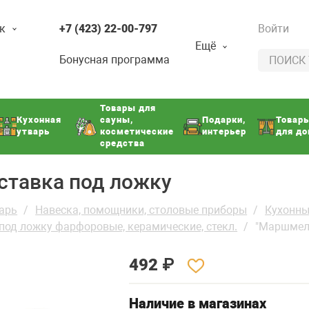
к
+7 (423) 22-00-797
Войти
Ещё
Бонусная программа
Товары для
Кухонная
сауны,
Подарки,
Товар
утварь
косметические
интерьер
для д
средства
ставка под ложку
арь
Навеска, помощники, столовые приборы
Кухонн
под ложку фарфоровые, керамические, стекл.
"Маршмел
492
₽
Наличие в магазинах