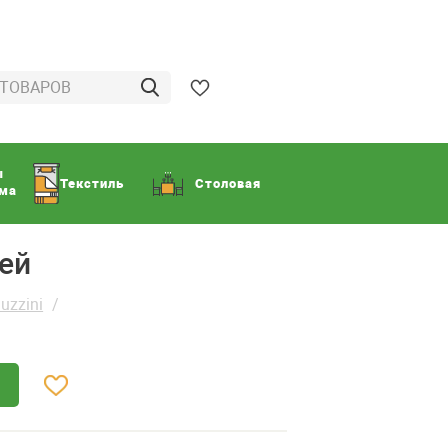
ы
Текстиль
Столовая
ома
ей
uzzini