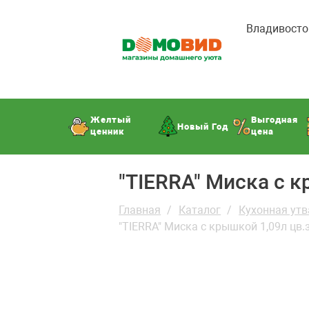
Владивосто
Желтый
Выгодная
Новый Год
ценник
цена
"TIERRA" Миска с 
Главная
Каталог
Кухонная утв
"TIERRA" Миска с крышкой 1,09л цв