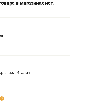
овара в магазинах нет.
ик
s.p.a. u.s., Италия