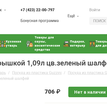
к
+7 (423) 22-00-797
Войти
Ещё
Бонусная программа
Товары для
Кухонная
сауны,
Подарки,
Товар
утварь
косметические
интерьер
для д
средства
крышкой 1,09л цв.зеленый шалф
арь
Посуда из пластика Guzzini
Посуда из пластика G
.зеленый шалфей
706
₽
Нет в наличии