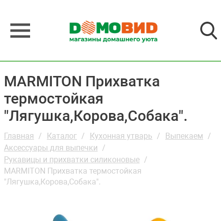
MARMITON Прихватка
термостойкая
"Лягушка,Корова,Собака".
Главная
Каталог
Кухонная утварь
Выпекаем
Аксессуары для выпечки
Рукавицы и прихватки силиконовые
MARMITON Прихватка термостойкая
"Лягушка,Корова,Собака".