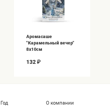
Аромасаше
"Карамельный вечер"
8х10см
132
₽
 Год
О компании