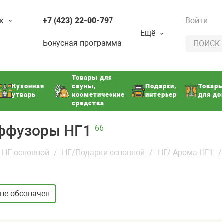
к
+7 (423) 22-00-797
Войти
Ещё
Бонусная программа
Товары для
Кухонная
сауны,
Подарки,
Товар
утварь
косметические
интерьер
для д
средства
иффузоры НГ1
66
НГ основной
НГ/Подарки основной
НГ/ Арома НГ1
не обозначен