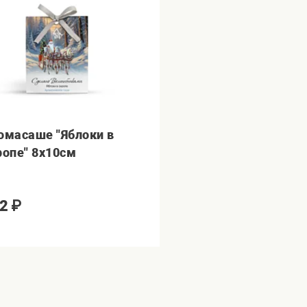
омасаше "Яблоки в
ропе" 8х10см
2
₽