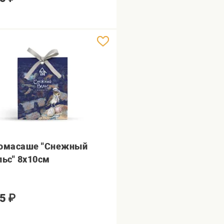
омасаше "Снежный
льс" 8х10см
5
₽