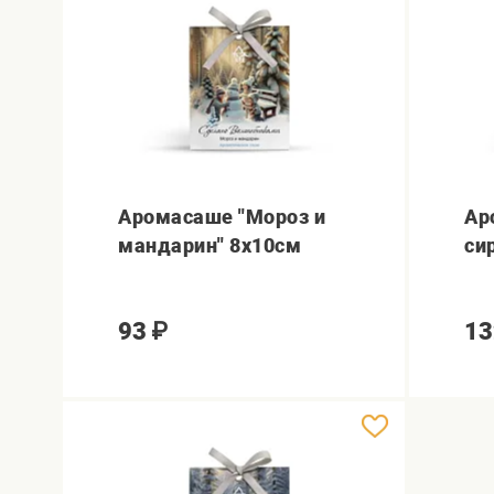
Аромасаше "Мороз и
Ар
мандарин" 8х10см
си
93
₽
13