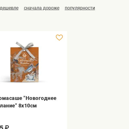
 дешевле
сначала дороже
популярности
омасаше "Новогоднее
лание" 8х10см
5
₽