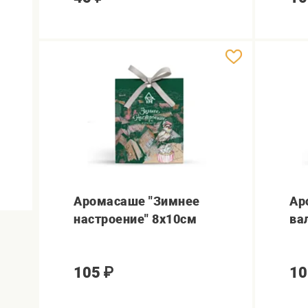
Аромасаше "Зимнее
Ар
настроение" 8х10см
ва
105
₽
10