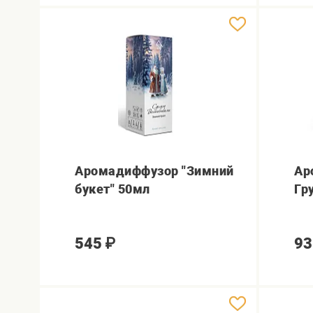
Аромадиффузор "Зимний
Ар
букет" 50мл
Гр
545
₽
93