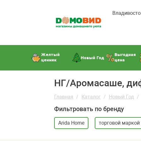
Владивосто
Желтый
Выгодная
Новый Год
ценник
цена
НГ/Аромасаше, д
Главная
Каталог
Новый Год
Фильтровать по бренду
Arida Home
торговой маркой 