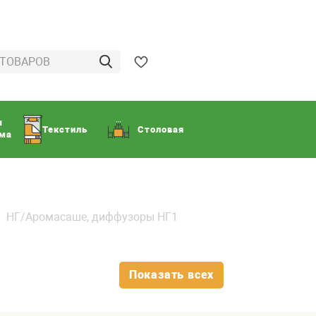
ы
Текстиль
Столовая
ома
НГ/Аромасаше, диффузоры НГ1
Показать всех