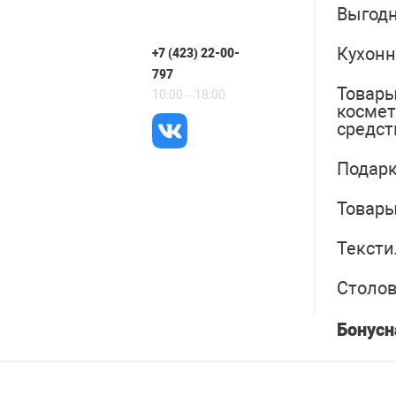
Выгодн
Кухонн
+7 (423) 22-00-
797
Товары
10:00 – 18:00
косме
средст
Подарк
Товары
Тексти
Столо
Бонусн