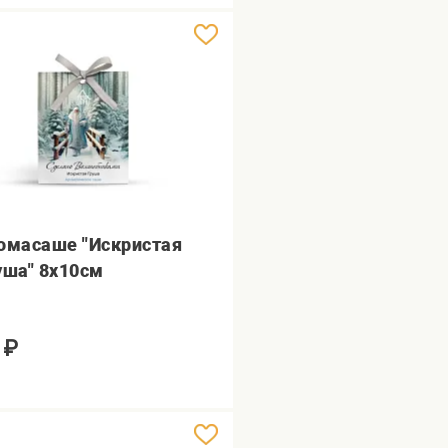
омасаше "Искристая
уша" 8х10см
₽