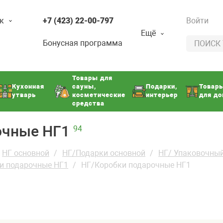
к
+7 (423) 22-00-797
Войти
Ещё
Бонусная программа
Товары для
Кухонная
сауны,
Подарки,
Товар
утварь
косметические
интерьер
для д
средства
очные НГ1
94
НГ основной
НГ/Подарки основной
НГ/ Упаковочный
и подарочные НГ1
НГ/Коробки подарочные НГ1