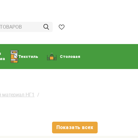
ы
Текстиль
Столовая
ома
 материал НГ1
Показать всех