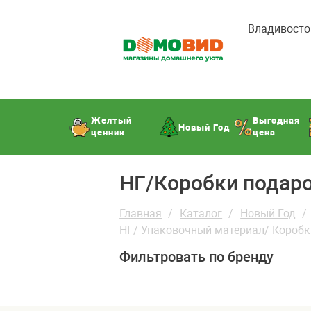
Владивосто
Желтый
Выгодная
Новый Год
ценник
цена
НГ/Коробки подар
Главная
Каталог
Новый Год
НГ/ Упаковочный материал/ Коробк
Фильтровать по бренду