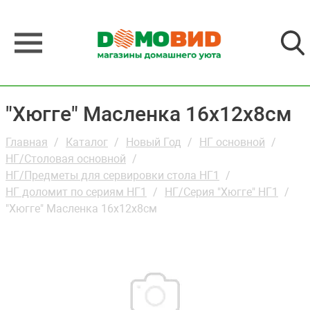
"Хюгге" Масленка 16х12х8см
Главная
Каталог
Новый Год
НГ основной
НГ/Столовая основной
НГ/Предметы для сервировки стола НГ1
НГ доломит по сериям НГ1
НГ/Серия "Хюгге" НГ1
"Хюгге" Масленка 16х12х8см