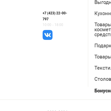
Выгодн
Кухонн
+7 (423) 22-00-
797
Товары
10:00 – 18:00
косме
средст
Подарк
Товары
Тексти
Столо
Бонусн