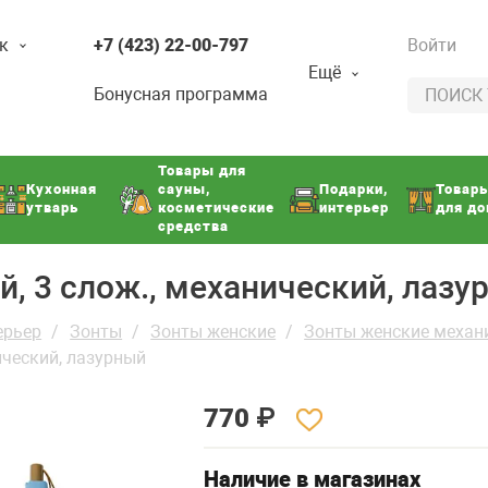
к
+7 (423) 22-00-797
Войти
Ещё
Бонусная программа
Товары для
Кухонная
сауны,
Подарки,
Товар
утварь
косметические
интерьер
для д
средства
ий, 3 слож., механический, лаз
ерьер
Зонты
Зонты женские
Зонты женские механ
нический, лазурный
770
₽
Наличие в магазинах