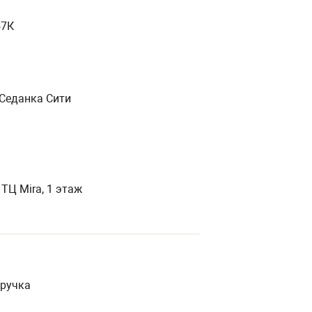
57К
К Седанка Сити
 ТЦ Mira, 1 этаж
 ручка