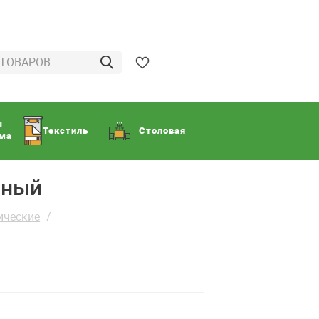
ы
Текстиль
Столовая
ома
урный
ические