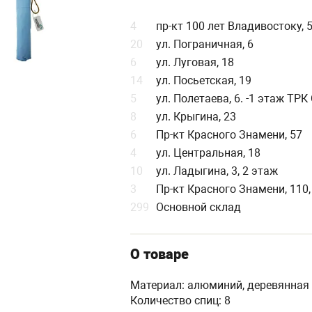
4
пр-кт 100 лет Владивостоку, 
20
ул. Пограничная, 6
6
ул. Луговая, 18
14
ул. Посьетская, 19
5
ул. Полетаева, 6. -1 этаж ТР
8
ул. Крыгина, 23
6
Пр-кт Красного Знамени, 57
4
ул. Центральная, 18
10
ул. Ладыгина, 3, 2 этаж
3
Пр-кт Красного Знамени, 110,
299
Основной склад
О товаре
Материал: алюминий, деревянная
Количество спиц: 8