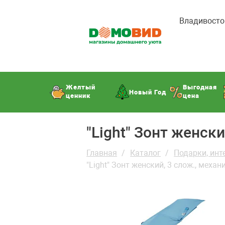
Владивосто
Желтый
Выгодная
Новый Год
ценник
цена
"Light" Зонт женск
Главная
Каталог
Подарки, инт
"Light" Зонт женский, 3 слож., меха