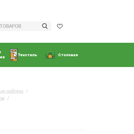
ы
Текстиль
Столовая
ома
вые наборы
см