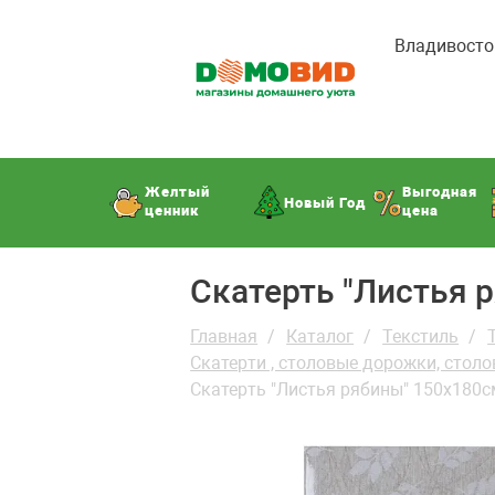
Владивосто
Желтый
Выгодная
Новый Год
ценник
цена
Скатерть "Листья 
Главная
Каталог
Текстиль
Скатерти , столовые дорожки, стол
Скатерть "Листья рябины" 150х180с