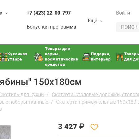
к
+7 (423) 22-00-797
Войти
Ещё
Бонусная программа
Товары для
Кухонная
сауны,
Подарки,
Товар
утварь
косметические
интерьер
для д
средства
рябины" 150х180см
Текстиль для кухни
Скатерти, столовые дорожки, столо
овые наборы тканные
Скатерти прямоугольные 150х180 
м
3 427
₽