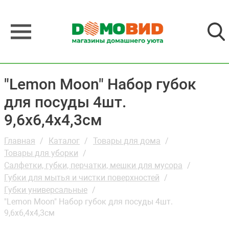
"Lemon Moon" Набор губок
для посуды 4шт.
9,6х6,4х4,3см
Главная
Каталог
Товары для дома
Товары для уборки
Салфетки, губки, перчатки, мешки для мусора
Губки для мытья и чистки поверхностей
Губки универсальные
"Lemon Moon" Набор губок для посуды 4шт.
9,6х6,4х4,3см