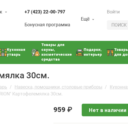
к
+7 (423) 22-00-797
Войти
Ещё
Бонусная программа
Товары для
Кухонная
сауны,
Подарки,
Товар
утварь
косметические
интерьер
для д
средства
мялка 30см.
арь
Навеска, помощники, столовые приборы
Кухонна
RION" Картофелемялка 30см.
959
₽
Нет в наличии