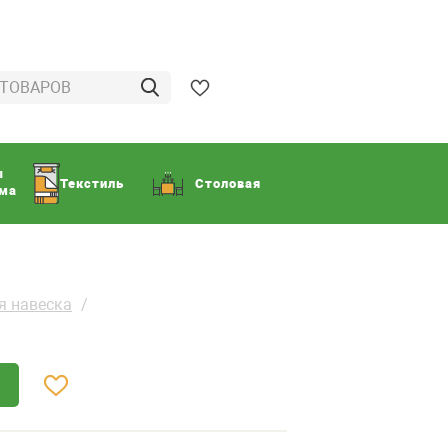
ы
Текстиль
Столовая
ома
я навеска