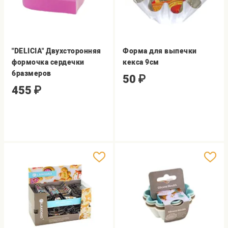
"DELICIA" Двухсторонняя
Форма для выпечки
формочка сердечки
кекса 9см
6размеров
50
₽
455
₽