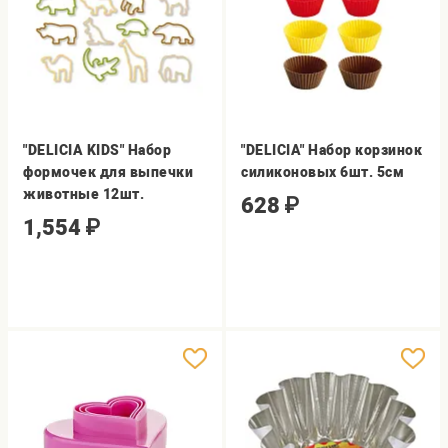
"DELICIA KIDS" Набор
"DELICIA" Набор корзинок
формочек для выпечки
силиконовых 6шт. 5см
животные 12шт.
628
₽
1,554
₽