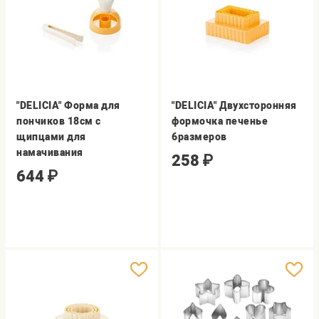
"DELICIA" Форма для
"DELICIA" Двухсторонняя
пончиков 18см с
формочка печенье
щипцами для
6размеров
намачивания
258
₽
644
₽