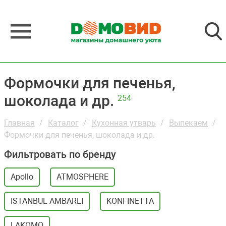
Формочки для печенья,
шоколада и др.
254
Главная
Каталог
Кухонная утварь
Выпекаем
Формочки для печенья, шоколада и др.
Фильтровать по бренду
Apollo
ATMOSPHERE
ISTANBUL AMBARLI
KONFINETTA
LAKOMO