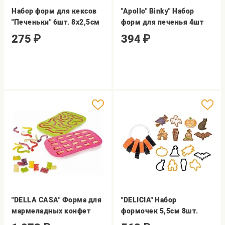
Набор форм для кексов
"Apollo" Binky" Набор
"Печеньки" 6шт. 8х2,5см
форм для печенья 4шт
275
₽
394
₽
"DELLA CASA" Форма для
"DELICIA" Набор
мармеладных конфет
формочек 5,5см 8шт.