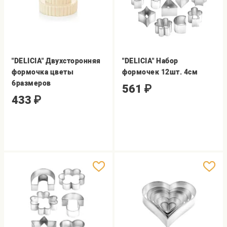
"DELICIA" Двухсторонняя
"DELICIA" Набор
формочка цветы
формочек 12шт. 4см
6размеров
561
₽
433
₽