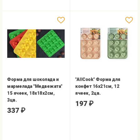
Форма для шоколада и
"AllCook" Форма для
мармелада "Медвежата"
конфет 16х21см, 12
15 ячеек, 18х18х2см,
ячеек, 2цв.
3цв.
197
₽
337
₽