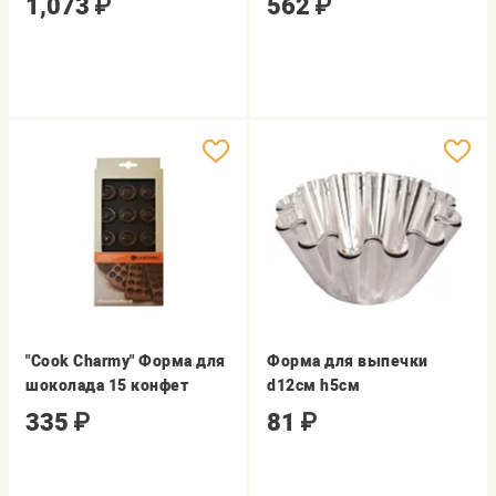
1,073
₽
562
₽
"Cook Charmy" Форма для
Форма для выпечки
шоколада 15 конфет
d12см h5см
335
₽
81
₽