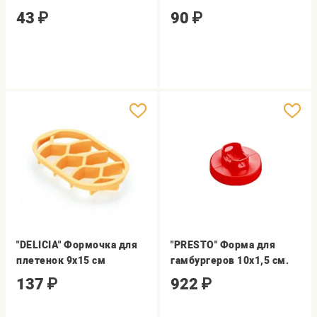
43
₽
90
₽
"DELICIA" Формочка для
"PRESTO" Форма для
плетенок 9х15 см
гамбургеров 10х1,5 см.
137
₽
922
₽