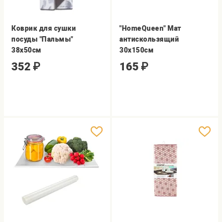
Коврик для сушки
"HomeQueen" Мат
посуды "Пальмы"
антискользящий
38х50см
30х150см
352
₽
165
₽