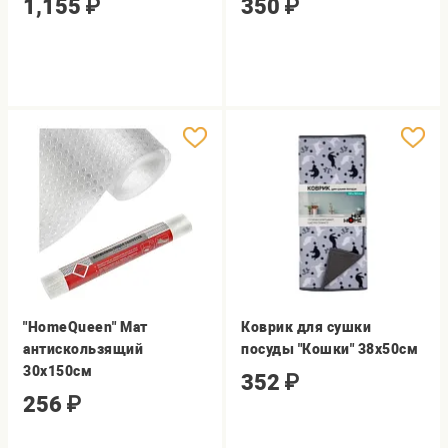
1,155
₽
350
₽
"HomeQueen" Мат
Коврик для сушки
антискользящий
посуды "Кошки" 38х50см
30х150см
352
₽
256
₽