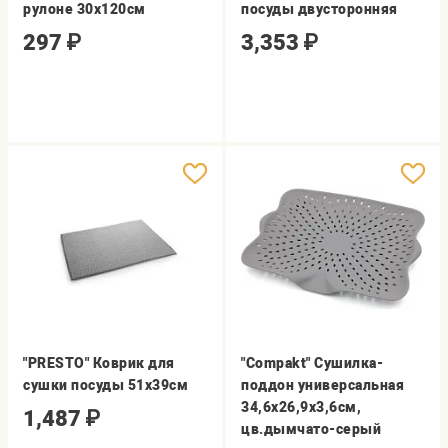
рулоне 30х120см
посуды двусторонняя
297
₽
3,353
₽
"PRESTO" Коврик для
"Compakt" Сушилка-
сушки посуды 51х39см
поддон универсальная
34,6х26,9х3,6см,
1,487
₽
цв.дымчато-серый