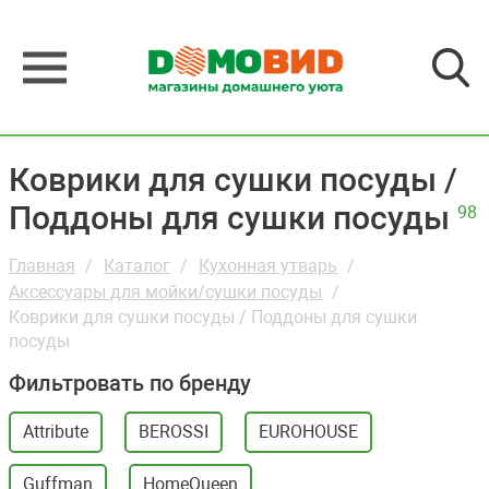
Коврики для сушки посуды /
Поддоны для сушки посуды
98
Главная
Каталог
Кухонная утварь
Аксессуары для мойки/сушки посуды
Коврики для сушки посуды / Поддоны для сушки
посуды
Фильтровать по бренду
Attribute
BEROSSI
EUROHOUSE
Guffman
HomeQueen