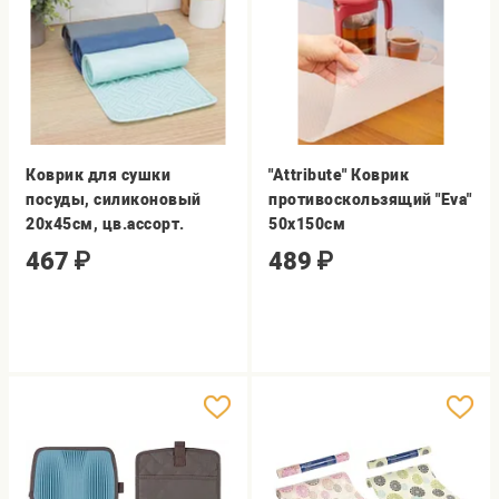
Коврик для сушки
"Attribute" Коврик
посуды, силиконовый
противоскользящий "Eva"
20х45см, цв.ассорт.
50х150см
467
₽
489
₽