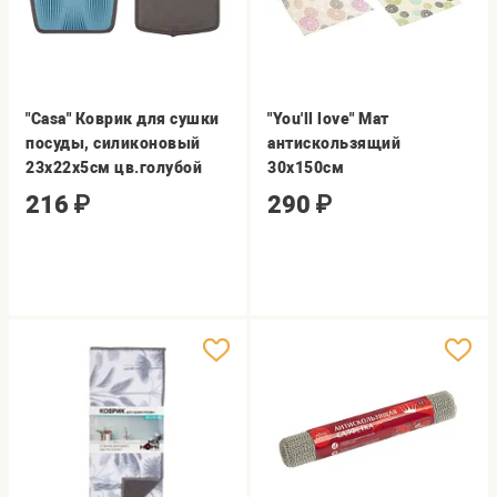
"Casa" Коврик для сушки
"You'll love" Мат
посуды, силиконовый
антискользящий
23х22х5см цв.голубой
30х150см
216
₽
290
₽