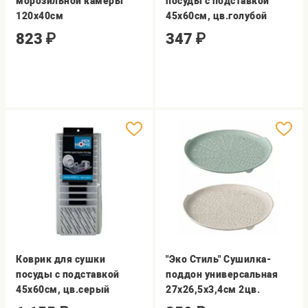
морозильной камеры
посуды с подставкой
120х40см
45х60см, цв.голубой
823
₽
347
₽
Коврик для сушки
"Эко Стиль" Сушилка-
посуды с подставкой
поддон универсальная
45х60см, цв.серый
27x26,5x3,4см 2цв.