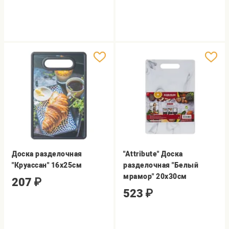
Доска разделочная
"Attribute" Доска
"Круассан" 16х25см
разделочная "Белый
мрамор" 20х30см
207
₽
523
₽