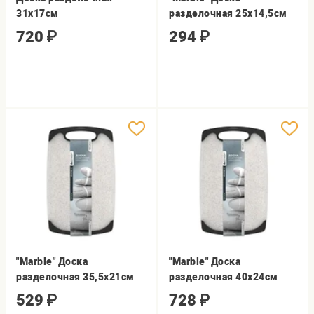
31х17см
разделочная 25х14,5см
720
₽
294
₽
"Marble" Доска
"Marble" Доска
разделочная 35,5х21см
разделочная 40х24см
529
₽
728
₽