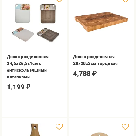
Доска разделочная
Доска разделочная
34,5х26,5х1см с
28х28х3см торцевая
антискользящими
4,788
₽
вставками
1,199
₽