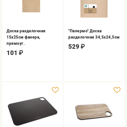
Доска разделочная
"Палермо" Доска
15х25см фанера,
разделочная 34,5х24,5см
прямоуг.
529
₽
101
₽