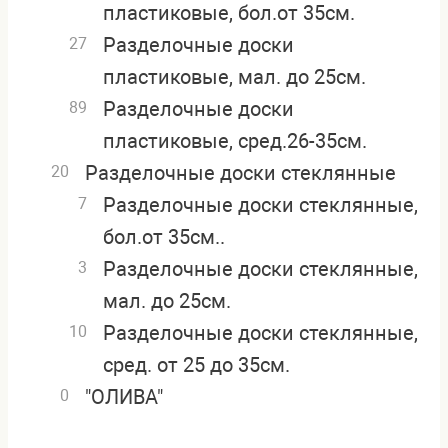
пластиковые, бол.от 35см.
Разделочные доски
27
пластиковые, мал. до 25см.
Разделочные доски
89
пластиковые, сред.26-35см.
Разделочные доски стеклянные
20
Разделочные доски стеклянные,
7
бол.от 35см..
Разделочные доски стеклянные,
3
мал. до 25см.
Разделочные доски стеклянные,
10
сред. от 25 до 35см.
"ОЛИВА"
0