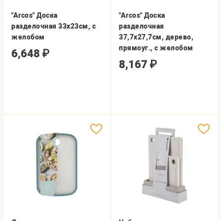
"Arcos" Доска
"Arcos" Доска
разделочная 33х23см, с
разделочная
желобом
37,7х27,7см, дерево,
прямоуг., с желобом
6,648
₽
8,167
₽