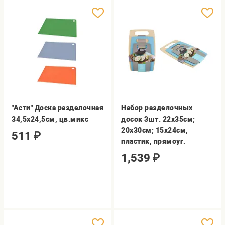
"Асти" Доска разделочная
Набор разделочных
34,5х24,5см, цв.микс
досок 3шт. 22х35см;
20х30см; 15х24см,
511
₽
пластик, прямоуг.
1,539
₽