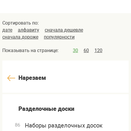
Сортировать по:
дате
алфавиту
сначала дешевле
сначала дороже
популярности
Показывать на странице:
30
60
120
Нарезаем
Разделочные доски
Наборы разделочных досок
86