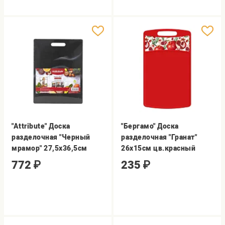
"Attribute" Доска
"Бергамо" Доска
разделочная "Черный
разделочная "Гранат"
мрамор" 27,5х36,5см
26х15см цв.красный
772
₽
235
₽