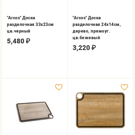
"Arcos" Доска
"Arcos" Доска
разделочная 33х23см
разделочная 24х14см,
цв.черный
дерево, прямоуг.
цв.бежевый
5,480
₽
3,220
₽