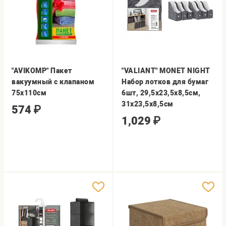
"AVIKOMP" Пакет
"VALIANT" MONET NIGHT
вакуумный с клапаном
Набор лотков для бумаг
75х110см
6шт, 29,5х23,5х8,5см,
31х23,5х8,5см
574
₽
1,029
₽