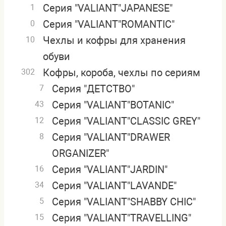
Серия "VALIANT"JAPANESE"
1
Серия "VALIANT"ROMANTIC"
0
Чехлы и кофры для хранения
10
обуви
Кофры, короба, чехлы по сериям
302
Серия "ДЕТСТВО"
7
Серия "VALIANT"BOTANIC"
43
Серия "VALIANT"CLASSIC GREY"
12
Серия "VALIANT"DRAWER
8
ORGANIZER"
Серия "VALIANT"JARDIN"
16
Серия "VALIANT"LAVANDE"
34
Серия "VALIANT"SHABBY CHIC"
5
Серия "VALIANT"TRAVELLING"
15