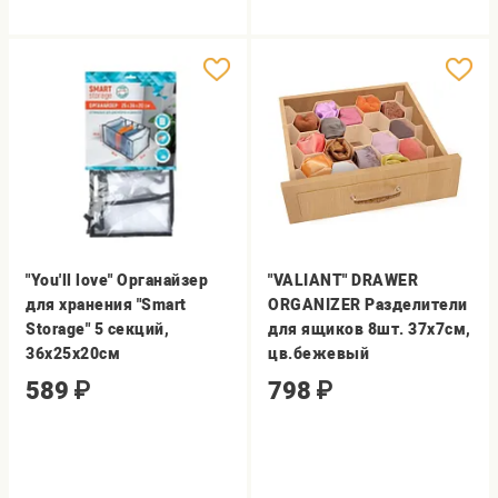
"You'll love" Органайзер
"VALIANT" DRAWER
для хранения "Smart
ORGANIZER Разделители
Storage" 5 секций,
для ящиков 8шт. 37x7см,
36х25х20см
цв.бежевый
589
₽
798
₽