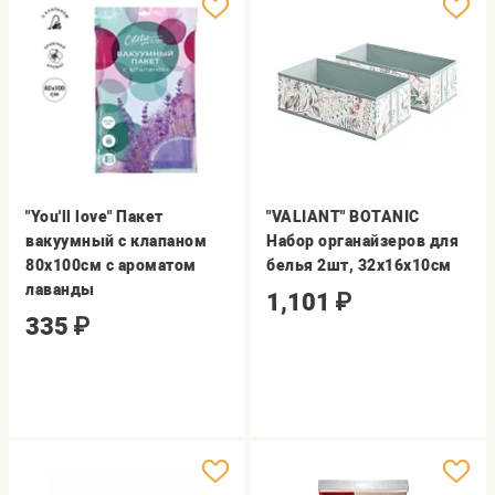
"You'll love" Пакет
"VALIANT" BOTANIC
вакуумный с клапаном
Набор органайзеров для
80х100см с ароматом
белья 2шт, 32х16х10см
лаванды
1,101
₽
335
₽