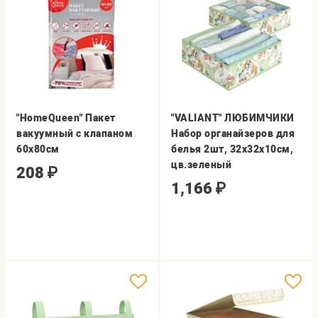
"HomeQueen" Пакет
"VALIANT" ЛЮБИМЧИКИ
вакуумный с клапаном
Набор органайзеров для
60х80см
белья 2шт, 32х32х10см,
цв.зеленый
208
₽
1,166
₽