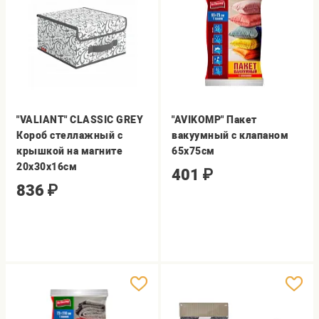
"VALIANT" CLASSIC GREY
"AVIKOMP" Пакет
Короб стеллажный с
вакуумный с клапаном
крышкой на магните
65х75см
20х30х16см
401
₽
836
₽