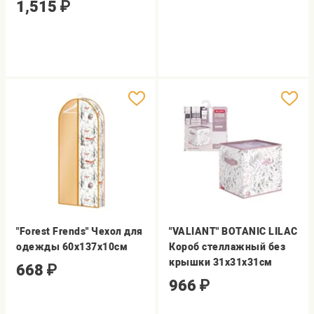
1,515
₽
"Forest Frends" Чехол для
"VALIANT" BOTANIC LILAC
одежды 60х137х10см
Короб стеллажный без
крышки 31х31х31см
668
₽
966
₽