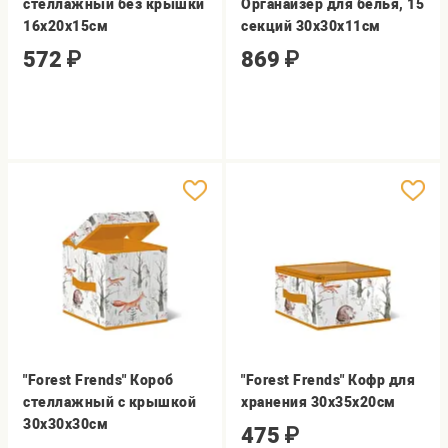
стеллажный без крышки
Органайзер для белья, 15
16х20х15см
секций 30х30х11см
572
₽
869
₽
"Forest Frends" Короб
"Forest Frends" Кофр для
стеллажный с крышкой
хранения 30х35х20см
30х30х30см
475
₽