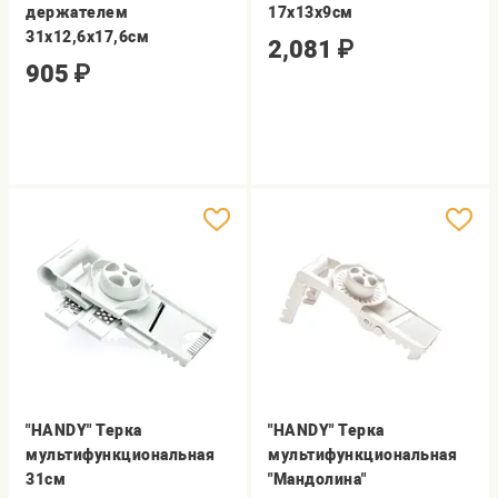
держателем
17х13х9см
31х12,6х17,6см
2,081
₽
905
₽
"HANDY" Терка
"HANDY" Терка
мультифункциональная
мультифункциональная
31см
"Мандолина"