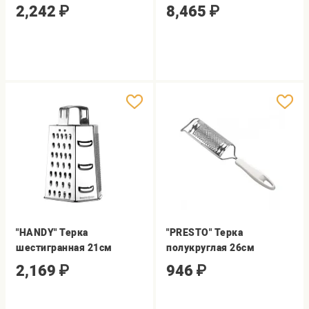
2,242
₽
8,465
₽
"HANDY" Терка
"PRESTO" Терка
шестигранная 21см
полукруглая 26см
2,169
₽
946
₽