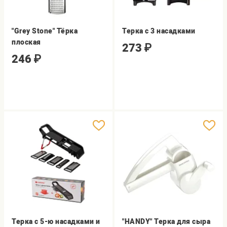
"Grey Stone" Тёрка
Терка с 3 насадками
плоская
273
₽
246
₽
Терка с 5-ю насадками и
"HANDY" Терка для сыра