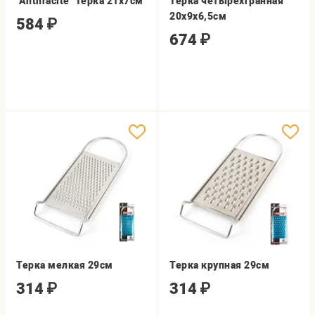
"Anthracite" Терка 21х7см
Терка четырехгранная
20х9х6,5см
584
₽
674
₽
Терка мелкая 29см
Терка крупная 29см
314
₽
314
₽