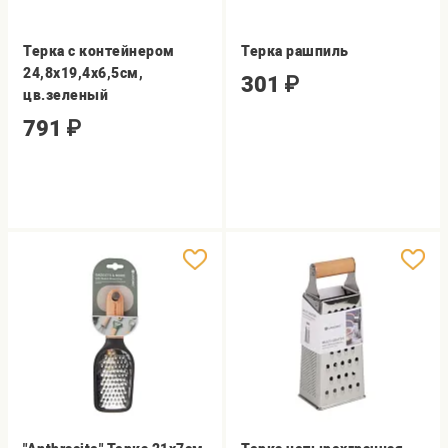
Терка с контейнером
Терка рашпиль
24,8х19,4х6,5см,
301
₽
цв.зеленый
791
₽