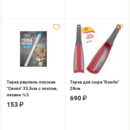
Терка рашпиль плоская
Терка для сыра "Комбо"
"Синяя" 33,5см с чехлом,
28см
лезвие №3
690
₽
153
₽