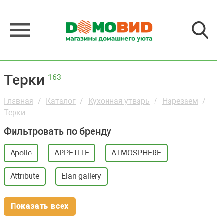
Терки
163
Главная
Каталог
Кухонная утварь
Нарезаем
Терки
Фильтровать по бренду
Apollo
APPETITE
ATMOSPHERE
Attribute
Elan gallery
Показать всех