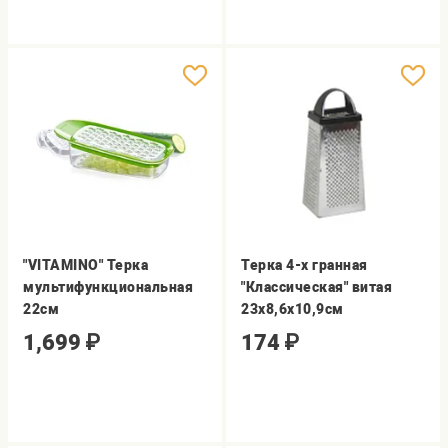
"VITAMINO" Терка
Терка 4-х гранная
мультифункциональная
"Классическая" витая
22см
23х8,6х10,9см
1,699
₽
174
₽