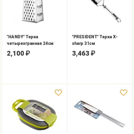
"HANDY" Терка
"PRESIDENT" Терка Х-
четырехгранная 24см
sharp 31см
2,100
₽
3,463
₽