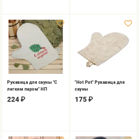
Рукавица для сауны "С
"Hot Pot" Рукавица для
легким паром" НП
сауны
224
₽
175
₽