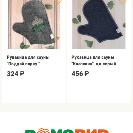
Рукавица для сауны
Рукавица для сауны
"Поддай парку!"
"Классика", цв.серый
324
₽
456
₽