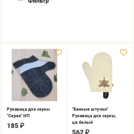
Фильтр
Рукавица для сауны
"Банные штучки"
"Серая" НП
Рукавица для сауны,
цв.белый
185
₽
562
₽