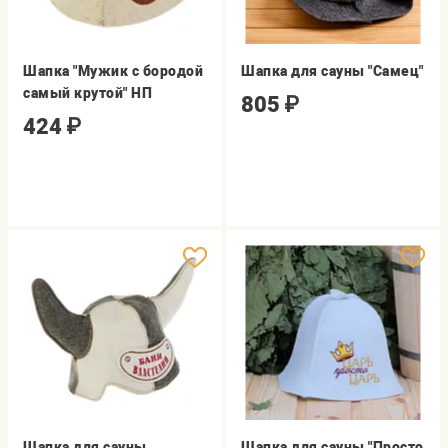
Шапка "Мужик с бородой
Шапка для сауны "Самец"
самый крутой" НП
805
₽
424
₽
Шапка для сауны
Шапка для сауны "Просто