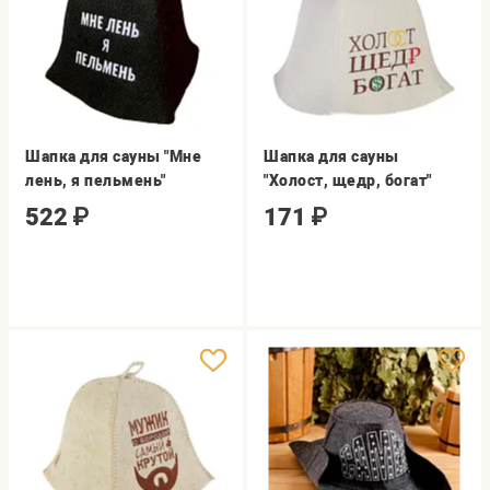
Шапка для сауны "Мне
Шапка для сауны
лень, я пельмень"
"Холост, щедр, богат"
522
₽
171
₽