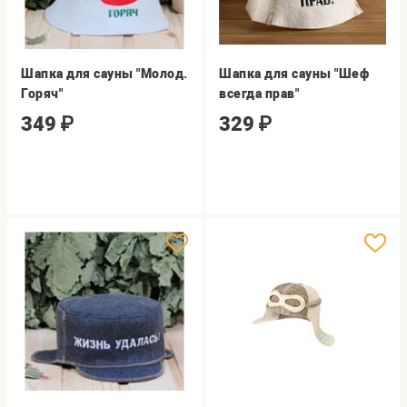
Шапка для сауны "Молод.
Шапка для сауны "Шеф
Горяч"
всегда прав"
349
₽
329
₽