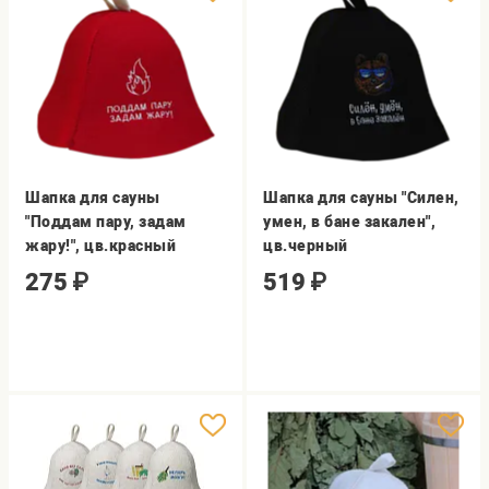
Шапка для сауны
Шапка для сауны "Силен,
"Поддам пару, задам
умен, в бане закален",
жару!", цв.красный
цв.черный
275
₽
519
₽