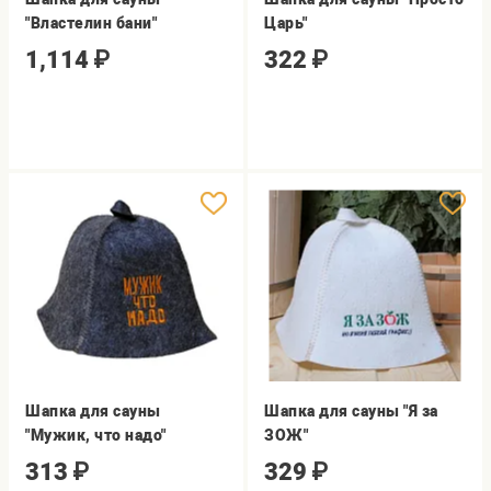
"Властелин бани"
Царь"
1,114
₽
322
₽
Шапка для сауны
Шапка для сауны "Я за
"Мужик, что надо"
ЗОЖ"
313
₽
329
₽