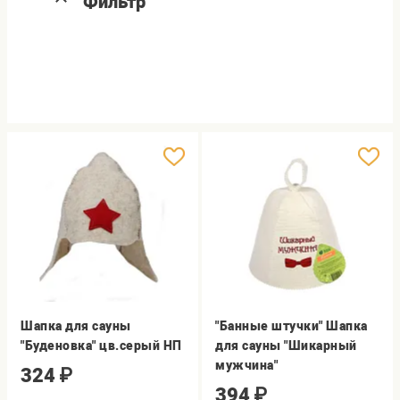
Фильтр
Шапка для сауны
"Банные штучки" Шапка
"Буденовка" цв.серый НП
для сауны "Шикарный
мужчина"
324
₽
394
₽