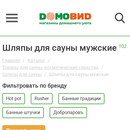
Шляпы для сауны мужские
102
Главная
Каталог
Товары для сауны, косметические средства
Шляпы для сауны
Шляпы для сауны мужские
Фильтровать по бренду
Hot pot
Rusher
Банные традиции
Банные штучки
Добропаровъ