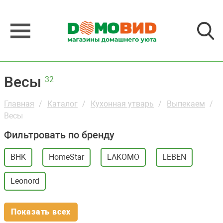
Весы
32
Главная
Каталог
Кухонная утварь
Выпекаем
Весы
Фильтровать по бренду
BHK
HomeStar
LAKOMO
LEBEN
Leonord
Показать всех