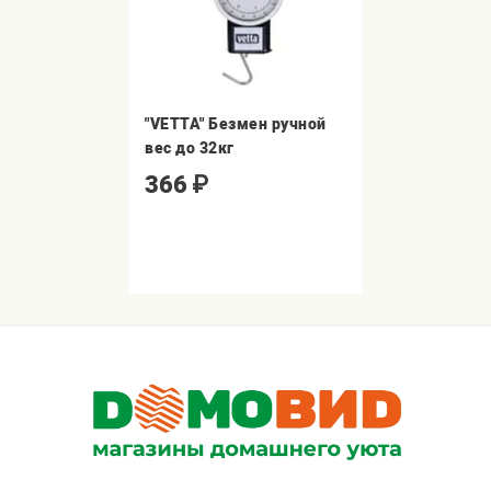
"VETTA" Безмен ручной
вес до 32кг
366
₽