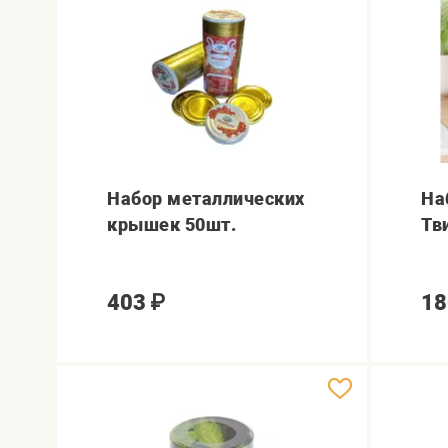
Набор металлических
На
крышек 50шт.
Тв
403
₽
18