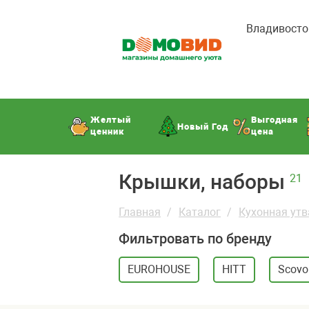
Владивосто
Желтый
Выгодная
Новый Год
ценник
цена
Крышки, наборы
21
Главная
Каталог
Кухонная утв
Фильтровать по бренду
EUROHOUSE
HITT
Scovo