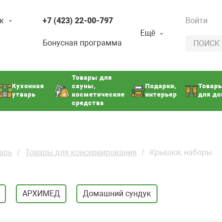
к
+7 (423) 22-00-797
Войти
Ещё
Бонусная программа
Товары для
Кухонная
сауны,
Подарки,
Товар
утварь
косметические
интерьер
для д
средства
арь
Товары для консервирования
Крышки, наборы
АРХИМЕД
Домашний сундук