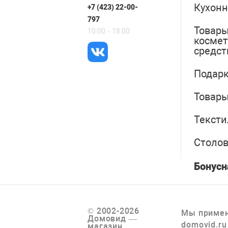
Кухонн
+7 (423) 22-00-
797
Товары
10:00 – 18:00
косме
средст
Подарк
Товары
Тексти
Столо
Бонусн
© 2002-2026
Мы примен
Домовид —
domovid.ru
магазин