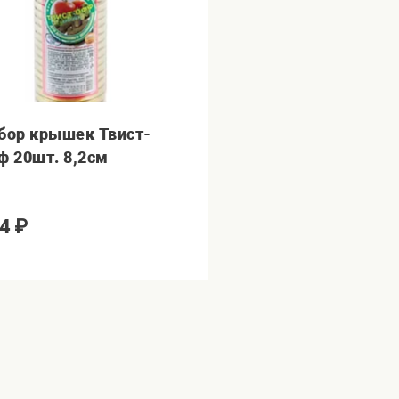
бор крышек Твист-
ф 20шт. 8,2см
4
₽