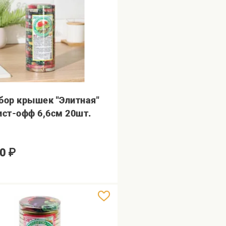
бор крышек "Элитная"
ист-офф 6,6см 20шт.
0
₽