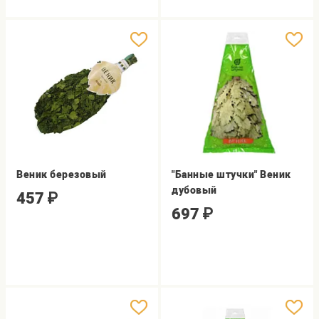
Веник березовый
"Банные штучки" Веник
дубовый
457
₽
697
₽