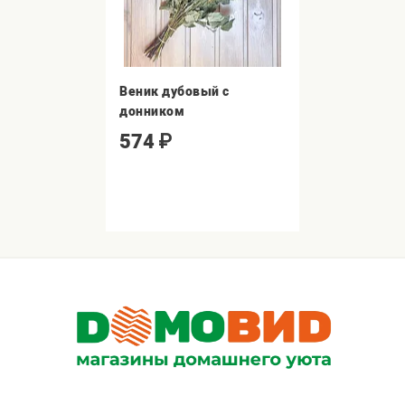
Веник дубовый с
донником
574
₽