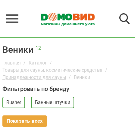
Веники
12
Главная
Каталог
Товары для сауны, косметические средства
Принадлежности для сауны
Веники
Фильтровать по бренду
Rusher
Банные штучки
Показать всех