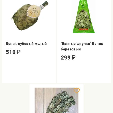
Веник дубовый малый
"Банные штучки" Веник
березовый
510
₽
299
₽