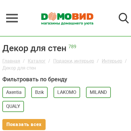
Декор для стен
789
Главная
Каталог
Подарки, интерьер
Интерьер
Декор для стен
Фильтровать по бренду
Axentia
Bzik
LAKOMO
MILAND
QUALY
Показать всех