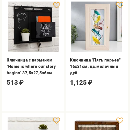
Ключница с карманом
Ключница "Пять перьев"
"Home is where our story
16х31см, цв.молочный
begins" 37,5х27,5х6см
дуб
513
₽
1,125
₽