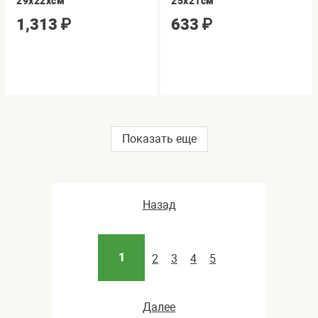
29х22хсм
25х21см
1,313
₽
633
₽
Показать еще
Назад
1
2
3
4
5
Далее