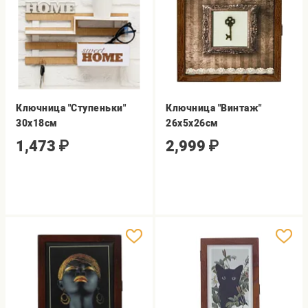
Ключница "Ступеньки"
Ключница "Винтаж"
30х18см
26х5х26см
1,473
₽
2,999
₽