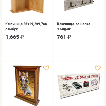
Ключница 26х19,2х9,7см
Ключница-вешалка
бамбук
"Голден"
1,665
₽
761
₽