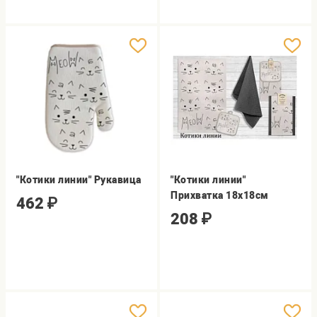
"Котики линии" Рукавица
"Котики линии"
Прихватка 18х18см
462
₽
208
₽