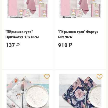
"Пёрышко гуся"
"Пёрышко гуся" Фартук
Прихватка 18х18см
60х70см
137
₽
910
₽