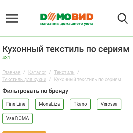
Кухонный текстиль по сериям
431
Главная
Каталог
Текстиль
Текстиль для кухни
Кухонный текстиль по сериям
Фильтровать по бренду
Fine Line
MonaLiza
Tkano
Verossa
Vse DOMA