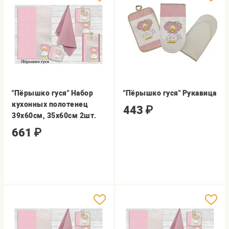
"Пёрышко гуся" Набор
"Пёрышко гуся" Рукавица
кухонных полотенец
443
₽
39х60см, 35х60см 2шт.
661
₽