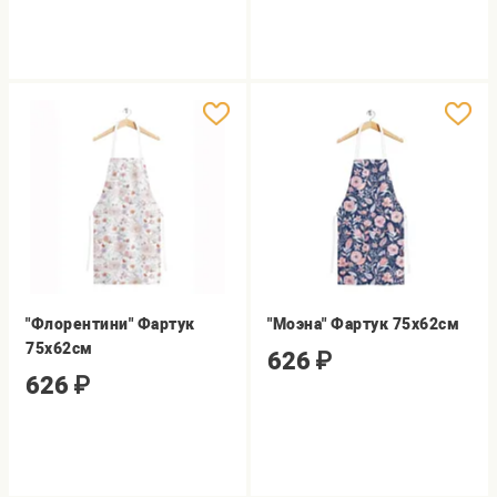
"Флорентини" Фартук
"Моэна" Фартук 75х62см
75х62см
626
₽
626
₽