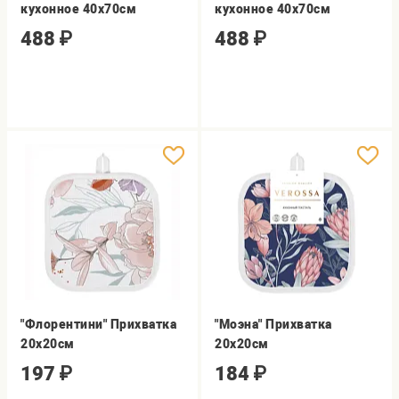
кухонное 40х70см
кухонное 40х70см
488
₽
488
₽
"Флорентини" Прихватка
"Моэна" Прихватка
20х20см
20х20см
197
₽
184
₽