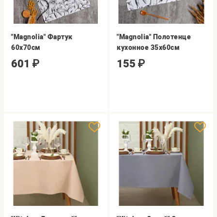
"Magnolia" Фартук
"Magnolia" Полотенце
60х70см
кухонное 35х60см
601
₽
155
₽