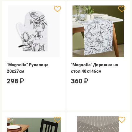
"Magnolia" Рукавица
"Magnolia" Дорожка на
20х27см
стол 40х146см
298
₽
360
₽