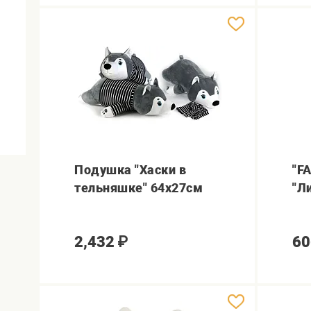
Подушка "Хаски в
"F
тельняшке" 64х27см
"Л
2,432
₽
60