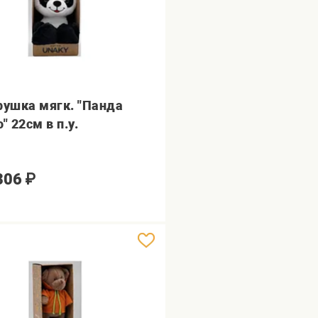
рушка мягк. "Панда
" 22см в п.у.
306
₽