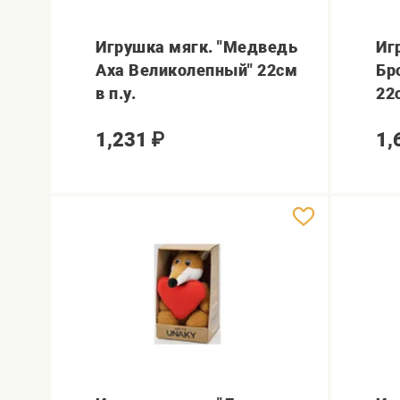
Игрушка мягк. "Медведь
Иг
Аха Великолепный" 22см
Бр
в п.у.
22с
1,231
₽
1,