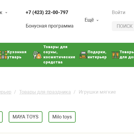
к
+7 (423) 22-00-797
Войти
Ещё
Бонусная программа
Товары для
Кухонная
сауны,
Подарки,
Товар
утварь
косметические
интерьер
для д
средства
ерьер
Товары для праздника
Игрушки мягкие
MAYA TOYS
Milo toys