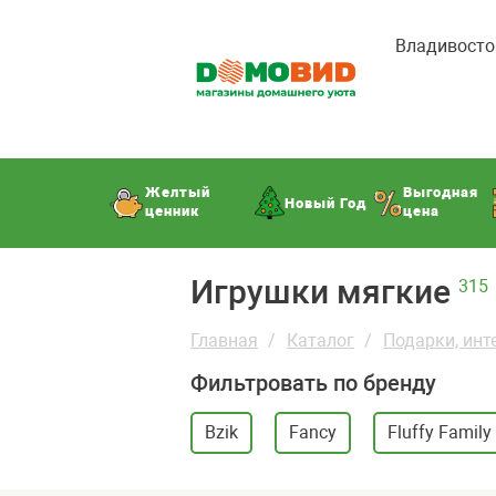
Владивосто
Желтый
Выгодная
Новый Год
ценник
цена
Игрушки мягкие
315
Главная
Каталог
Подарки, инт
Фильтровать по бренду
Bzik
Fancy
Fluffy Family