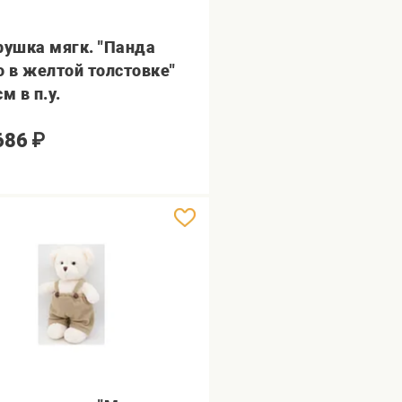
рушка мягк. "Панда
о в желтой толстовке"
м в п.у.
686
₽