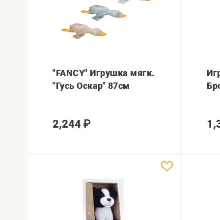
"FANCY" Игрушка мягк.
Иг
"Гусь Оскар" 87см
Бро
2,244
₽
1,