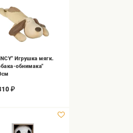
ANCY" Игрушка мягк.
обака-обнимака"
0см
810
₽