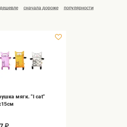
 дешевле
сначала дороже
популярности
ушка мягк. "I cat"
х15см
7
₽