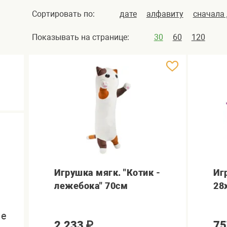
Сортировать по:
дате
алфавиту
сначала
Показывать на странице:
30
60
120
Игрушка мягк. "Котик -
Игр
лежебока" 70см
28
ые
2,233
₽
75