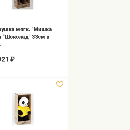
рушка мягк. "Мишка
а "Шоколад" 33см в
.
921
₽