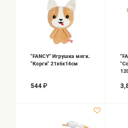
"FANCY" Игрушка мягк.
"F
"Корги" 21х6х14см
"С
12
544
₽
3,