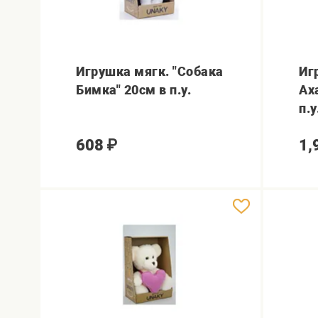
Игрушка мягк. "Собака
Иг
Бимка" 20см в п.у.
Ах
п.у
608
₽
1,