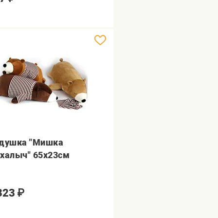
душка "Мишка
халыч" 65х23см
323
₽