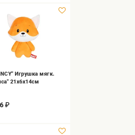
ANCY" Игрушка мягк.
иса" 21х6х14см
6
₽