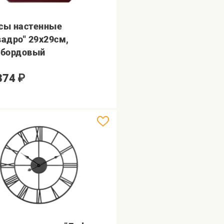
сы настенные
вадро" 29х29см,
.бордовый
374
₽