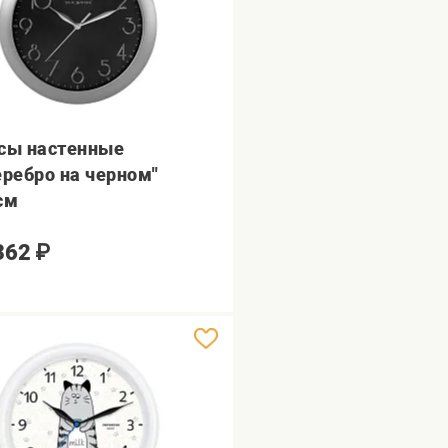
сы настенные
еребро на черном"
см
362
₽