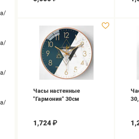
а/
а/
а/
Часы настенные
Ча
"Гармония" 30см
30
а/
1,724
₽
1,