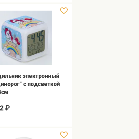
дильник электронный
динорог" с подсветкой
8см
2
₽