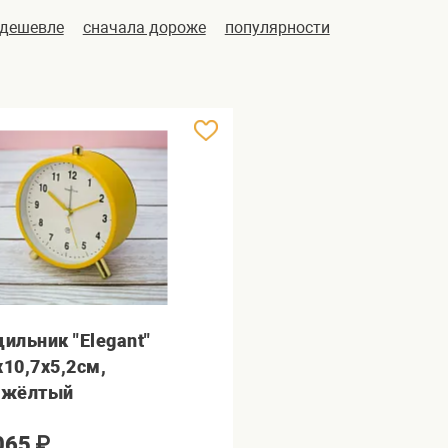
 дешевле
сначала дороже
популярности
дильник "Elegant"
х10,7х5,2см,
.жёлтый
065
₽