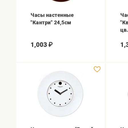
Часы настенные
Ча
"Кантри" 24,5см
"К
цв
1,003
₽
1,