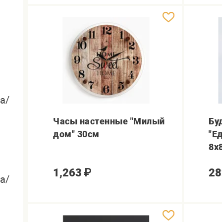
а/
Часы настенные "Милый
Бу
дом" 30см
"Е
8х
1,263
₽
28
а/