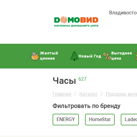
Владивосто
Желтый
Выгодная
Новый Год
ценник
цена
Часы
627
Главная
Каталог
Подарки, инт
Фильтровать по бренду
ENERGY
HomeStar
Lade