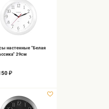
сы настенные "Белая
ассика" 29см
150
₽