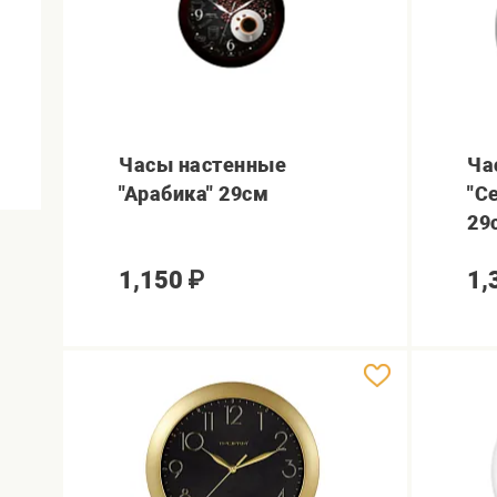
Часы настенные
Ча
"Арабика" 29см
"С
29
1,150
₽
1,