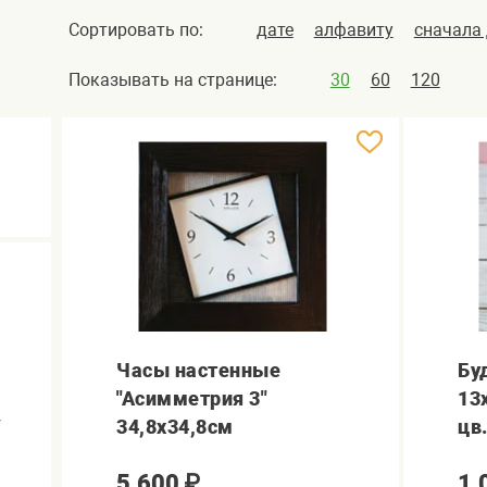
Сортировать по:
дате
алфавиту
сначала
Показывать на странице:
30
60
120
Часы настенные
Бу
"Асимметрия 3"
13
/
34,8х34,8см
цв
5,600
₽
1,