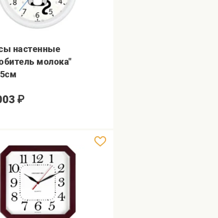
сы настенные
юбитель молока"
,5см
003
₽