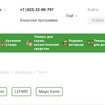
к
+7 (423) 22-00-797
Войти
Ещё
Бонусная программа
Товары для
Кухонная
сауны,
Подарки,
Товар
утварь
косметические
интерьер
для д
средства
ерьер
Интерьер
Часы
cor
LEFARD
Magic home