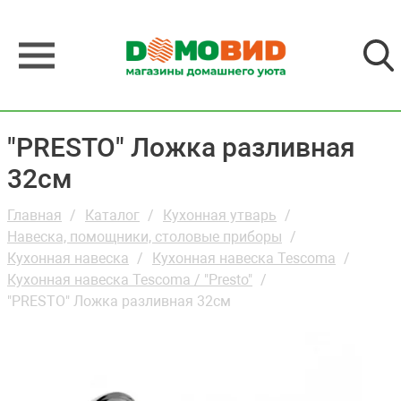
"PRESTO" Ложка разливная
32см
Главная
Каталог
Кухонная утварь
Навеска, помощники, столовые приборы
Кухонная навеска
Кухонная навеска Tescoma
Кухонная навеска Tescoma / "Presto"
"PRESTO" Ложка разливная 32см