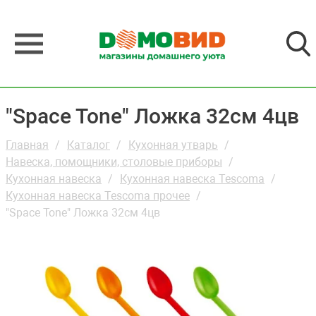
"Space Tone" Ложка 32см 4цв
Главная
Каталог
Кухонная утварь
Навеска, помощники, столовые приборы
Кухонная навеска
Кухонная навеска Tescoma
Кухонная навеска Tescoma прочее
"Space Tone" Ложка 32см 4цв