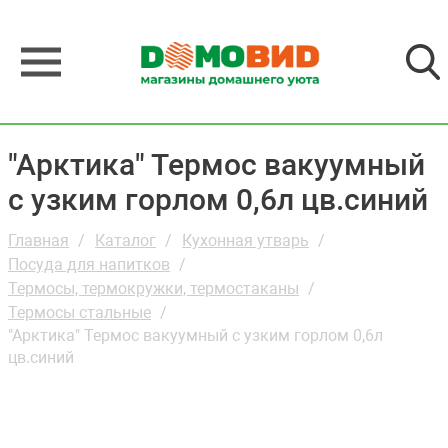
"Арктика" Термос вакуумный
с узким горлом 0,6л цв.синий
Главная
Каталог
Кухонная утварь
Посуда для напитков
Термосы, термокружки, термостаканы
Термосы стальные
"Арктика" Термос вакуумный с узким горлом 0,6л
цв.синий