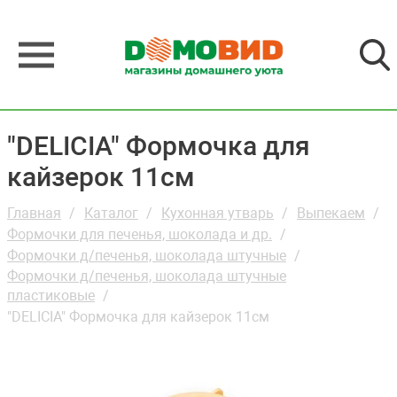
"DELICIA" Формочка для
кайзерок 11см
Главная
Каталог
Кухонная утварь
Выпекаем
Формочки для печенья, шоколада и др.
Формочки д/печенья, шоколада штучные
Формочки д/печенья, шоколада штучные
пластиковые
"DELICIA" Формочка для кайзерок 11см