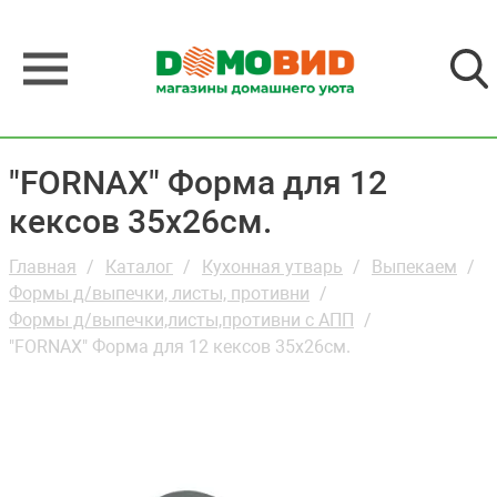
"FORNAX" Форма для 12
кексов 35х26см.
Главная
Каталог
Кухонная утварь
Выпекаем
Формы д/выпечки, листы, противни
Формы д/выпечки,листы,противни с АПП
"FORNAX" Форма для 12 кексов 35х26см.