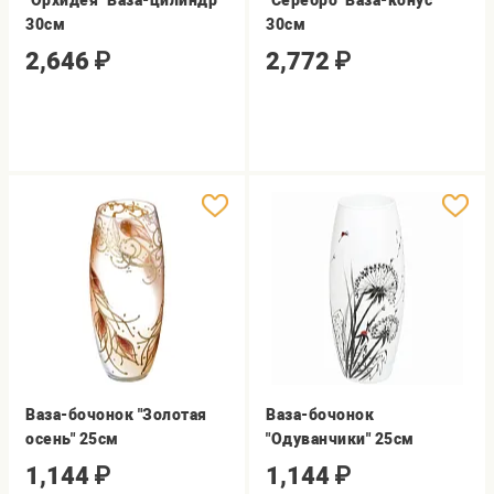
"Орхидея" Ваза-цилиндр
"Серебро" Ваза-конус
30см
30см
2,646
₽
2,772
₽
Ваза-бочонок "Золотая
Ваза-бочонок
осень" 25см
"Одуванчики" 25см
1,144
₽
1,144
₽