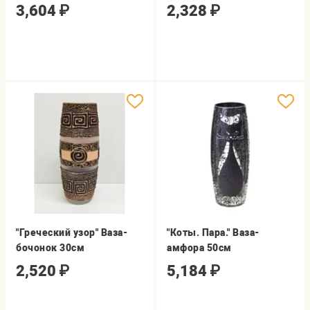
3,604
₽
2,328
₽
"Греческий узор" Ваза-
"Коты. Пара." Ваза-
бочонок 30см
амфора 50см
2,520
₽
5,184
₽