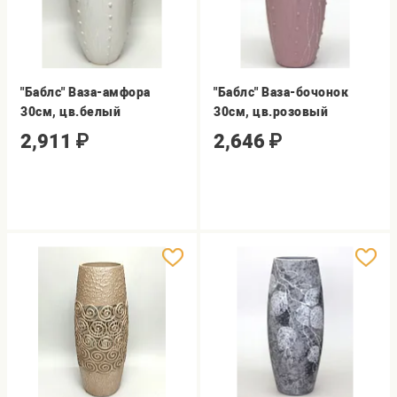
"Баблс" Ваза-амфора
"Баблс" Ваза-бочонок
30cм, цв.белый
30см, цв.розовый
2,911
₽
2,646
₽