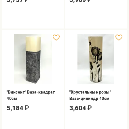
"Винсент" Ваза-квадрат
"Хрустальные розы"
40см
Ваза-цилиндр 40cм
5,184
₽
3,604
₽