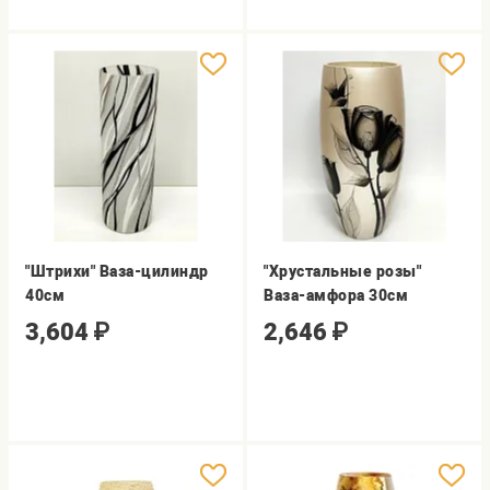
"Штрихи" Ваза-цилиндр
"Хрустальные розы"
40cм
Ваза-амфора 30cм
3,604
₽
2,646
₽