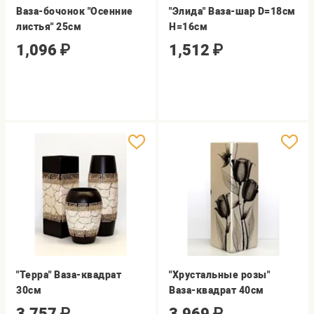
Ваза-бочонок "Осенние
"Элида" Ваза-шар D=18см
листья" 25см
H=16см
1,096
₽
1,512
₽
"Терра" Ваза-квадрат
"Хрустальные розы"
30см
Ваза-квадрат 40см
3,757
₽
3,969
₽