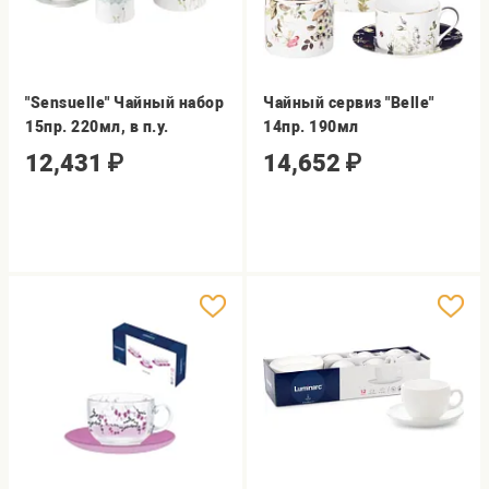
"Sensuelle" Чайный набор
Чайный сервиз "Belle"
15пр. 220мл, в п.у.
14пр. 190мл
12,431
₽
14,652
₽