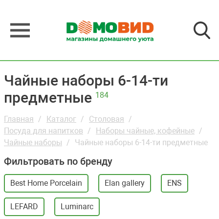
Чайные наборы 6-14-ти
предметные
184
Главная
Каталог
Столовая
Посуда для напитков
Наборы чайные, кофейные
Чайные наборы
Чайные наборы 6-14-ти предметные
Фильтровать по бренду
Best Home Porcelain
Elan gallery
ENS
LEFARD
Luminarc