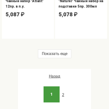
Чайный набор "Atlant"
"Naturel" Чайный набор на
12пр. в п.у.
подставке 5пр. 300мл
5,087
₽
5,078
₽
Показать еще
Назад
1
2