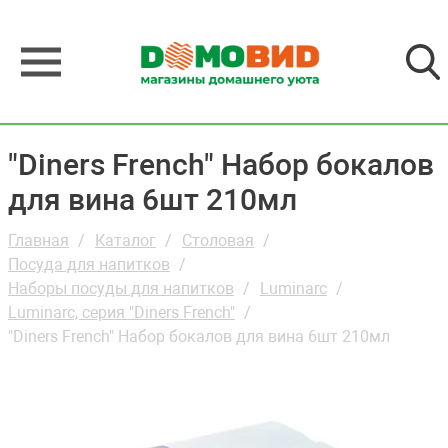
"Diners French" Набор бокалов
для вина 6шт 210мл
Главная
Каталог
Столовая
Посуда для напитков
Наборы посуды для напитков
Luminarc
Luminarc, серия "Diners French"
"Diners French" Набор бокалов для вина 6шт 210мл