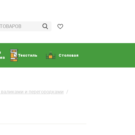
ы
Текстиль
Столовая
ома
 валиками и перегородками