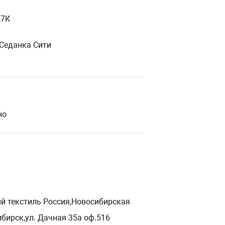
57К
К Седанка Сити
но
 текстиль Россия,Новосибирская
бирск,ул. Дачная 35а оф.516