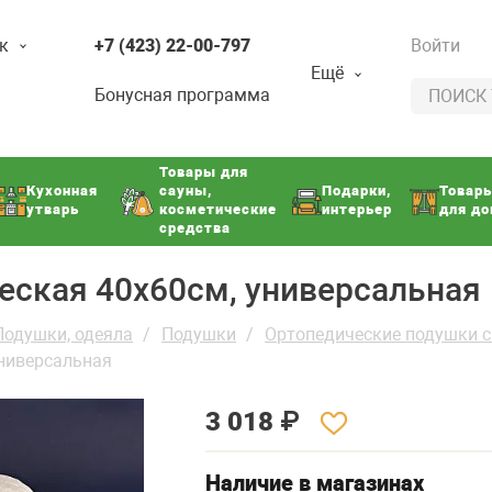
к
+7 (423) 22-00-797
Войти
Ещё
Бонусная программа
Товары для
Кухонная
сауны,
Подарки,
Товар
утварь
косметические
интерьер
для д
средства
еская 40х60см, универсальная
Подушки, одеяла
Подушки
Ортопедические подушки с
ниверсальная
3 018
₽
Наличие в магазинах