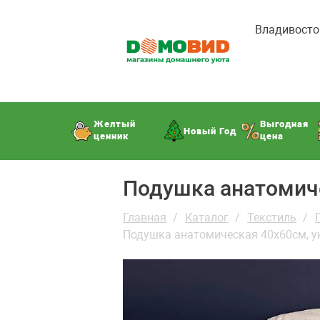
Владивосто
Желтый
Выгодная
Новый Год
ценник
цена
Подушка анатомич
Главная
Каталог
Текстиль
Подушка анатомическая 40х60см, у