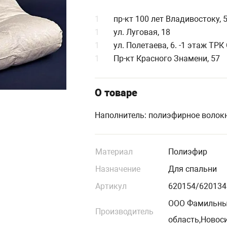
1
пр-кт 100 лет Владивостоку, 
1
ул. Луговая, 18
1
ул. Полетаева, 6. -1 этаж ТР
1
Пр-кт Красного Знамени, 57
О товаре
Наполнитель: полиэфирное волок
Материал
Полиэфир
Назначение
Для спальни
Артикул
620154/620134
ООО Фамильный
Производитель
область,Новоси