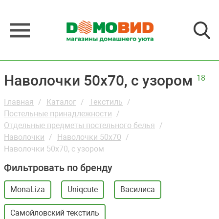
Наволочки 50х70, с узором
18
Главная
Каталог
Текстиль
Постельные принадлежности
Отдельные предметы постельного белья
Наволочки
Наволочки 50х70
Наволочки 50х70, с узором
Фильтровать по бренду
MonaLiza
Uniqcute
Василиса
Самойловский текстиль