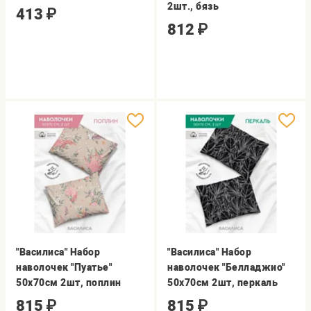
2шт., бязь
413
₽
812
₽
"Василиса" Набор
"Василиса" Набор
наволочек "Пуатье"
наволочек "Белладжио"
50х70см 2шт, поплин
50х70см 2шт, перкаль
815
₽
815
₽