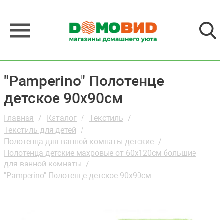
"Pamperino" Полотенце
детское 90х90см
Главная
Каталог
Текстиль
Текстиль для детей
Полотенца для ванной комнаты детские
Полотенца детские махровые от 60х120см большие
для ванной комнаты
"Pamperino" Полотенце детское 90х90см