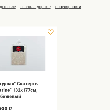
 дешевле
сначала дороже
популярности
журная" Скатерть
arine" 132х177см,
.бежевый
099
₽