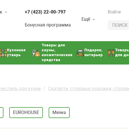
к
+7 (423) 22-00-797
Войти
Ещё
Бонусная программа
Товары для
Кухонная
сауны,
Подарки,
Товар
утварь
косметические
интерьер
для д
средства
Текстиль для кухни
Скатерти, столовые дорожки, столо
EUROHOUSE
Meiwa