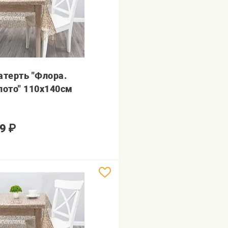
атерть "Флора.
лото" 110х140см
9
₽