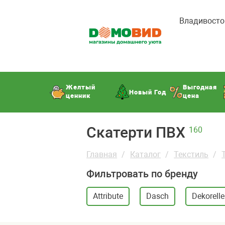
Владивосто
Желтый
Выгодная
Новый Год
ценник
цена
Скатерти ПВХ
160
Главная
Каталог
Текстиль
Фильтровать по бренду
Attribute
Dasch
Dekorelle