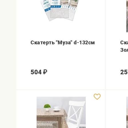
Скатерть "Муза" d-132см
Ск
Зо
504
₽
25