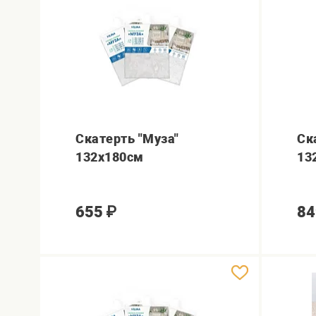
Скатерть "Муза"
Ск
132х180см
13
655
₽
84