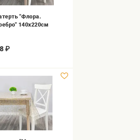
атерть "Флора.
ребро" 140х220см
8
₽