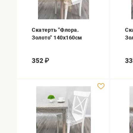
Скатерть "Флора.
Ск
Золото" 140х160см
Зо
352
₽
33