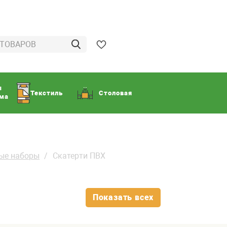
ы
Текстиль
Столовая
ома
вые наборы
Скатерти ПВХ
Показать всех