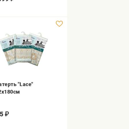
атерть "Lace"
2х180см
5
₽