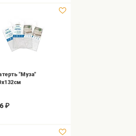
атерть "Муза"
0х132см
6
₽