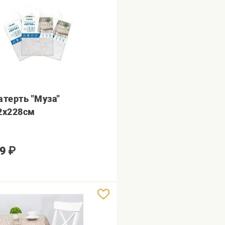
атерть "Муза"
2х228см
9
₽