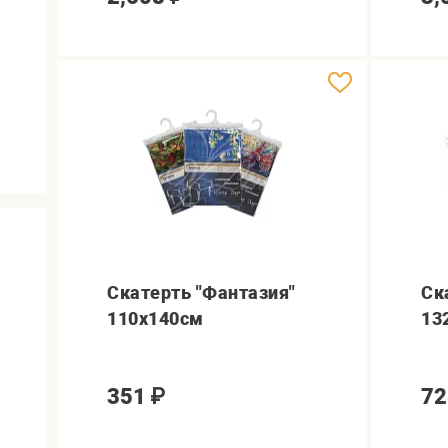
Скатерть "Фантазия"
Ск
110х140см
13
351
₽
72