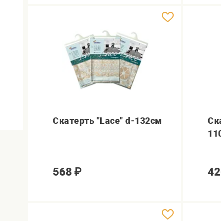
Скатерть "Lace" d-132см
Ск
11
568
₽
42