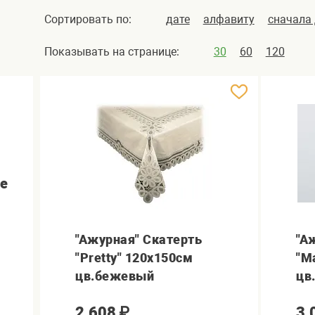
Сортировать по:
дате
алфавиту
сначала
Показывать на странице:
30
60
120
ое
"Ажурная" Скатерть
"А
"Pretty" 120x150см
"M
цв.бежевый
цв
2,608
₽
3,