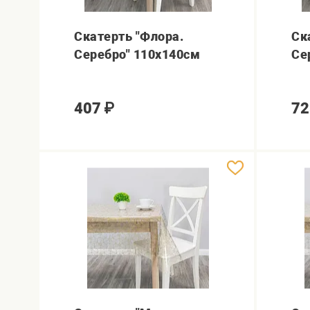
Скатерть "Флора.
Ск
Серебро" 110х140см
Се
407
₽
72