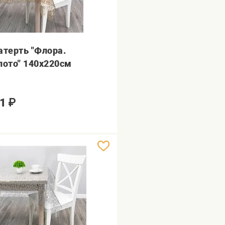
атерть "Флора.
лото" 140х220см
1
₽