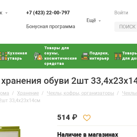
к
+7 (423) 22-00-797
Войти
Ещё
Бонусная программа
Товары для
Кухонная
сауны,
Подарки,
Товар
утварь
косметические
интерьер
для д
средства
 хранения обуви 2шт 33,4х23х1
дома
Хранение
Чехлы, кофры, организаторы
Чехлы
2шт 33,4х23х14см
514
₽
Наличие в магазинах