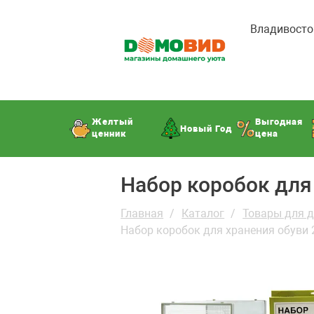
Владивосто
Желтый
Выгодная
Новый Год
ценник
цена
Набор коробок для
Главная
Каталог
Товары для 
Набор коробок для хранения обуви 