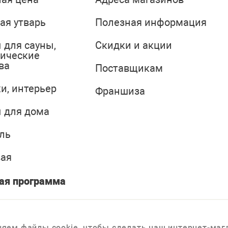
ая утварь
Полезная информация
 для сауны,
Скидки и акции
тические
ва
Поставщикам
и, интерьер
Франшиза
 для дома
ль
вая
ая программа
яем файлы cookie, чтобы сделать наш интернет-мага