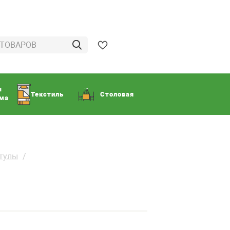
ы
Текстиль
Столовая
ома
итулы