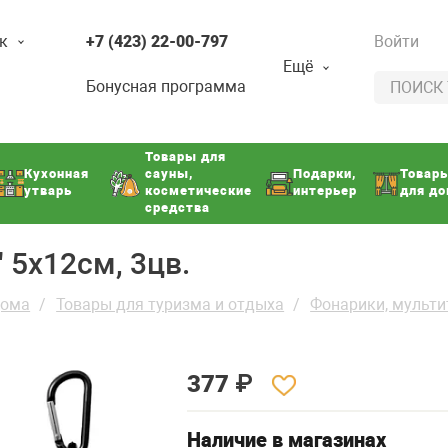
к
+7 (423) 22-00-797
Войти
Ещё
Бонусная программа
Товары для
Кухонная
сауны,
Подарки,
Товар
утварь
косметические
интерьер
для д
средства
 5х12см, 3цв.
дома
Товары для туризма и отдыха
Фонарики, мульт
377
₽
Наличие в магазинах