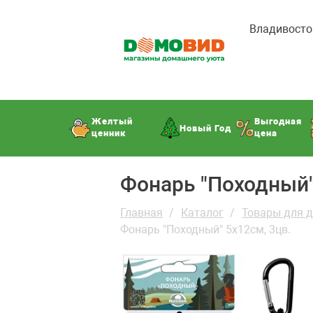
Владивосто
Желтый
Выгодная
Новый Год
ценник
цена
Фонарь "Походный"
Главная
Каталог
Товары для 
Фонарь "Походный" 5х12см, 3цв.