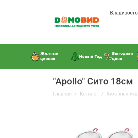
Владивосто
Желтый
Выгодная
Новый Год
ценник
цена
"Apollo" Сито 18см
Главная
Каталог
Кухонная утв