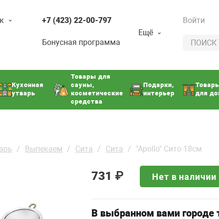
к
+7 (423) 22-00-797
Войти
Ещё
Бонусная программа
Товары для
Кухонная
сауны,
Подарки,
Товар
утварь
косметические
интерьер
для д
средства
арь
Выпекаем
Сита
Сита
"Apollo" Сито 18см
731
₽
Нет в наличии
В выбранном вами городе т