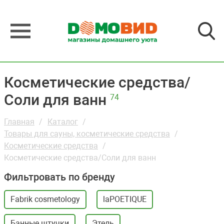
Косметические средства/
Соли для ванн
74
Главная
Каталог
Товары для сауны, косметические средства
Косметические средства
Косметические средства/Соли для ванн
Фильтровать по бренду
Fabrik cosmetology
laPOETIQUE
Банные штучки
Этель