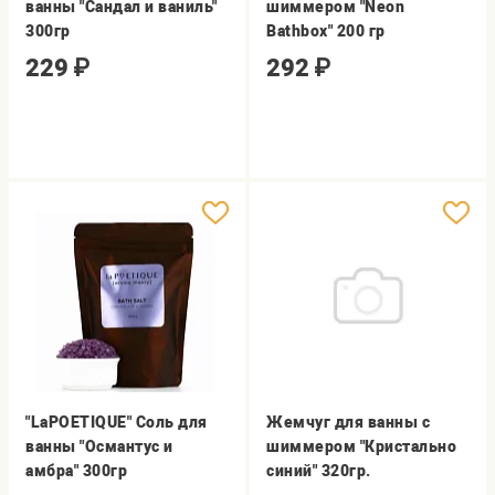
ванны "Сандал и ваниль"
шиммером "Neon
300гр
Bathbox" 200 гр
229
₽
292
₽
"LaPOETIQUE" Соль для
Жемчуг для ванны с
ванны "Османтус и
шиммером "Кристально
амбра" 300гр
синий" 320гр.