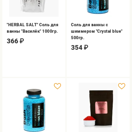
"HERBAL SALT" Соль для
Соль для ванны с
ванны "Василёк" 1000гр.
шиммером "Crystal blue"
500гр.
366
₽
354
₽