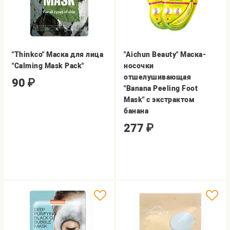
"Thinkco" Маска для лица
"Aichun Beauty" Маска-
"Calming Mask Pack"
носочки
отшелушивающая
90
₽
"Banana Peeling Foot
Mask" с экстрактом
банана
277
₽