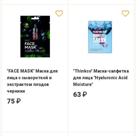
"FACE MASK" Маска для
"Thinkco" Маска-салфетка
лица с сывороткой и
для лица "Hyaluronic Acid
экстрактом плодов
Moisture"
черники
63
₽
75
₽