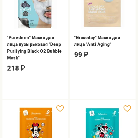
"Purederm" Маска для
"Graceday" Маска для
лица пузырьковая "Deep
лица "Anti Aging"
Purifying Black O2 Bubble
99
₽
Mask"
218
₽