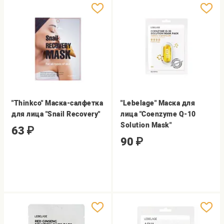
"Thinkco" Маска-салфетка
"Lebelage" Маска для
для лица "Snail Recovery"
лица "Coenzyme Q-10
Solution Mask"
63
₽
90
₽