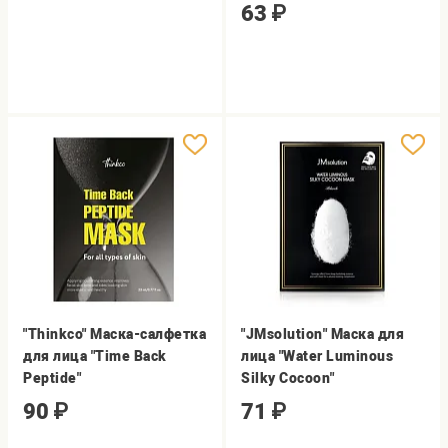
63
₽
"Thinkco" Маска-салфетка
"JMsolution" Маска для
для лица "Time Back
лица "Water Luminous
Peptide"
Silky Cocoon"
90
₽
71
₽