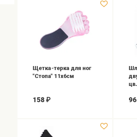
Щетка-терка для ног
Шл
"Стопа" 11х6см
дв
цв
158
₽
96