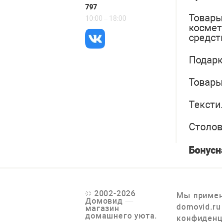
797
Товары
10:00 – 18:00
косме
средст
Подарк
Товары
Тексти
Столо
Бонусн
© 2002-2026
Мы примен
Домовид —
domovid.ru
магазин
домашнего уюта.
конфиденц