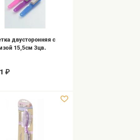
тка двусторонняя с
мзой 15,5см 3цв.
1
₽