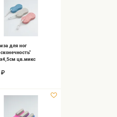
мза для ног
есконечность"
5х4,5см цв.микс
₽