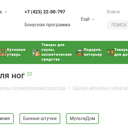
к
+7 (423) 22-00-797
Войти
Ещё
Бонусная программа
Товары для
Кухонная
сауны,
Подарки,
Товар
утварь
косметические
интерьер
для д
средства
ля ног
22
ауны, косметические средства
Щетки, мочалки, губки д
линия
Банные штучки
МультиДом