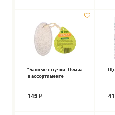
"Банные штучки" Пемза
Ще
в ассортименте
145
₽
41