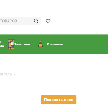
ы
Текстиль
Столовая
ома
ля тела
Показать всех