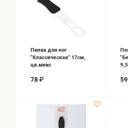
Пилка для ног
Пе
"Классическая" 17см,
"Б
цв.микс
9,
78
₽
59