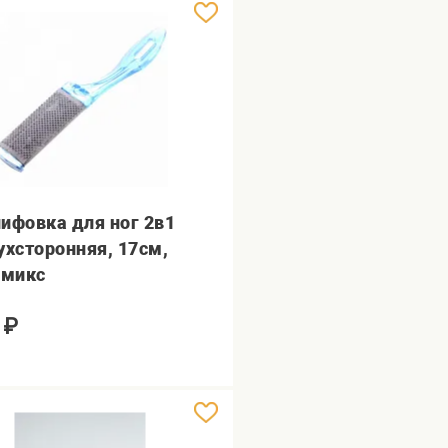
ифовка для ног 2в1
ухсторонняя, 17см,
.микс
₽