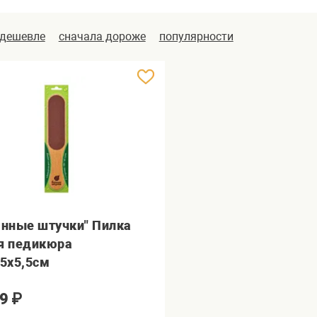
 дешевле
сначала дороже
популярности
анные штучки" Пилка
я педикюра
,5х5,5см
9
₽