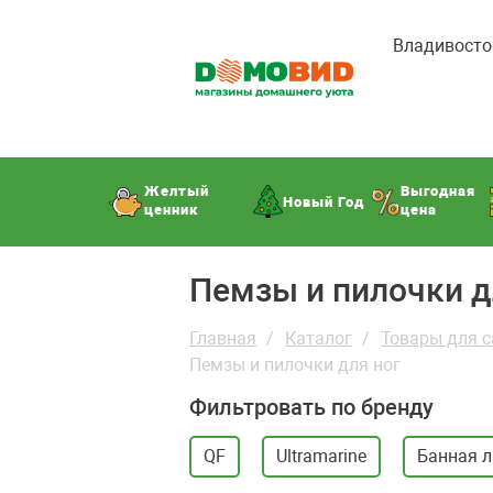
Владивосто
Желтый
Выгодная
Новый Год
ценник
цена
Пемзы и пилочки д
Главная
Каталог
Товары для с
Пемзы и пилочки для ног
Фильтровать по бренду
QF
Ultramarine
Банная 