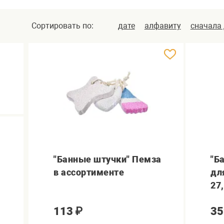
Сортировать по:
дате
алфавиту
сначала
"Банные штучки" Пемза
"Б
в ассортименте
дл
27
113
₽
35