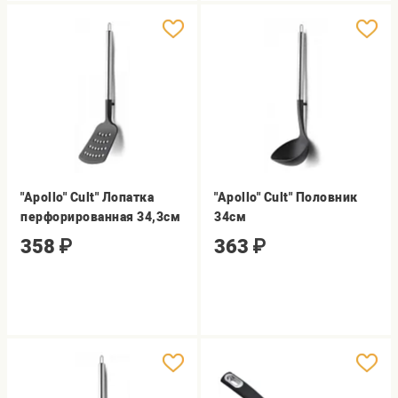
"Apollo" Cult" Лопатка
"Apollo" Cult" Половник
перфорированная 34,3см
34см
358
₽
363
₽