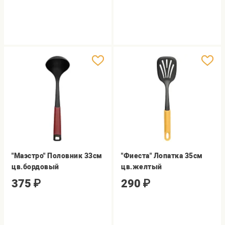
"Маэстро" Половник 33см
"Фиеста" Лопатка 35см
цв.бордовый
цв.желтый
375
₽
290
₽