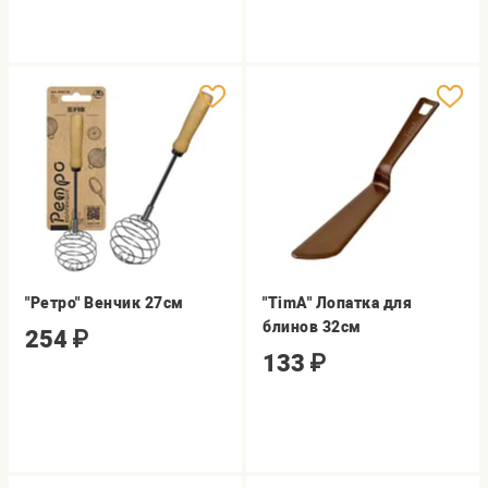
"Ретро" Венчик 27см
"TimA" Лопатка для
блинов 32см
254
₽
133
₽