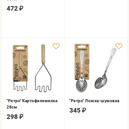
472
₽
"Ретро" Картофелемялка
"Ретро" Ложка-шумовка
28см
345
₽
298
₽