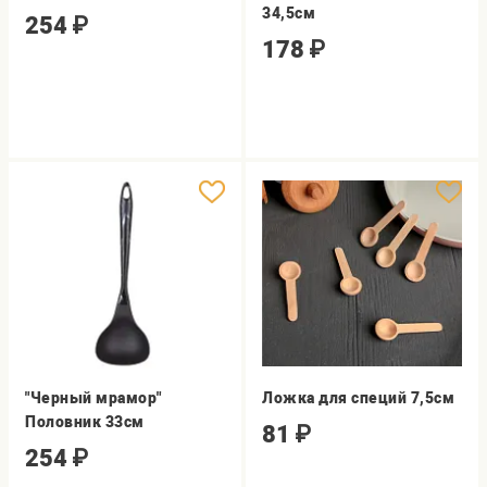
34,5см
254
₽
178
₽
"Черный мрамор"
Ложка для специй 7,5см
Половник 33см
81
₽
254
₽