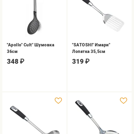
"Apollo" Cult" Шумовка
"SATOSHI" Имари"
36см
Лопатка 35,5см
348
₽
319
₽