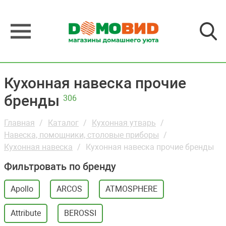
Кухонная навеска прочие
бренды
306
Главная
Каталог
Кухонная утварь
Навеска, помощники, столовые приборы
Кухонная навеска
Кухонная навеска прочие бренды
Фильтровать по бренду
Apollo
ARCOS
ATMOSPHERE
Attribute
BEROSSI