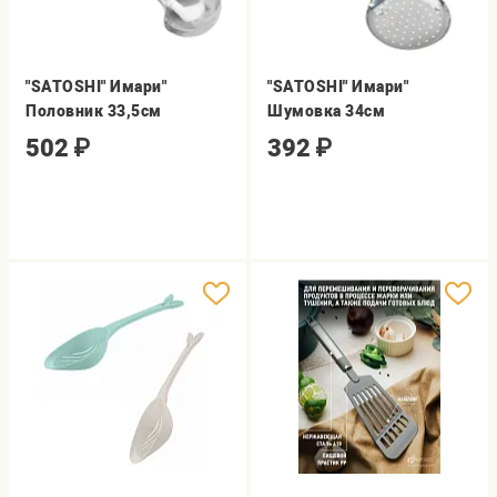
"SATOSHI" Имари"
"SATOSHI" Имари"
Половник 33,5см
Шумовка 34см
502
₽
392
₽