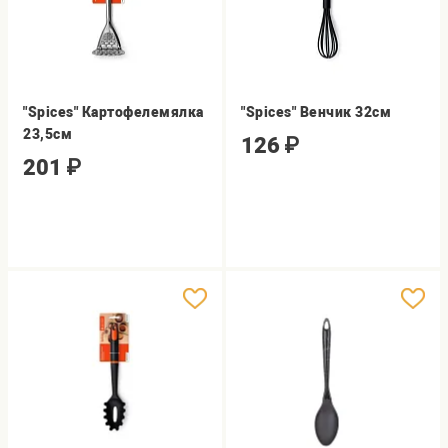
"Spices" Картофелемялка
"Spices" Венчик 32см
23,5см
126
₽
201
₽