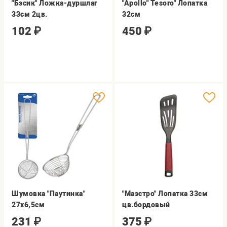
"Бэсик" Ложка-дуршлаг
"Apollo" Tesoro" Лопатка
33см 2цв.
32см
102
₽
450
₽
Шумовка "Паутинка"
"Маэстро" Лопатка 33см
27х6,5см
цв.бордовый
231
₽
375
₽