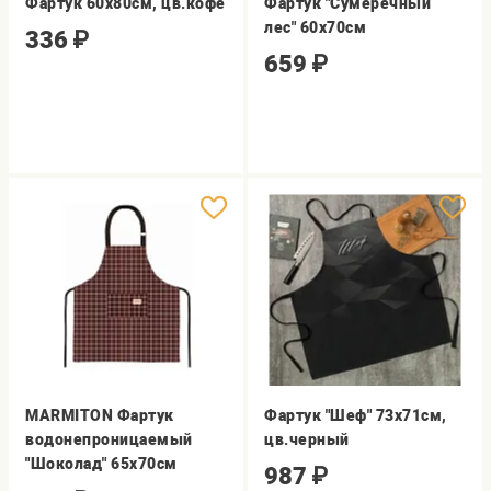
Фартук 60х80см, цв.кофе
Фартук "Сумеречный
лес" 60х70см
336
₽
659
₽
MARMITON Фартук
Фартук "Шеф" 73х71см,
водонепроницаемый
цв.черный
"Шоколад" 65х70см
987
₽