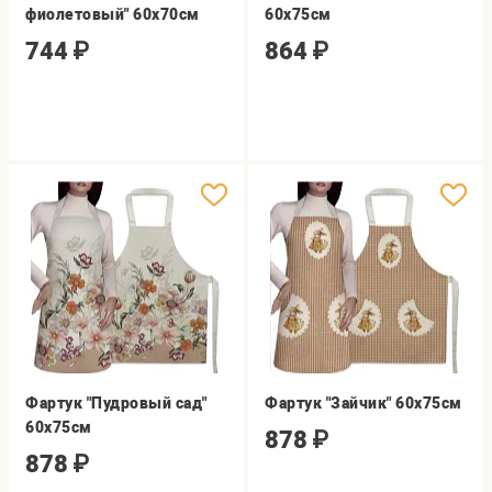
фиолетовый" 60х70см
60х75см
744
₽
864
₽
Фартук "Пудровый сад"
Фартук "Зайчик" 60х75см
60х75см
878
₽
878
₽