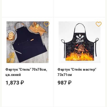
Фартук "Стиль" 70х78см,
Фартук "Стейк мастер"
цв.синий
73х71см
1,873
₽
987
₽