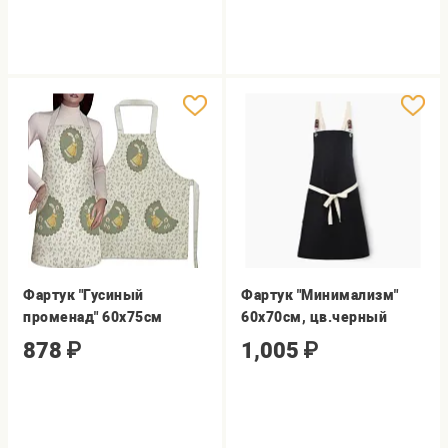
Фартук "Гусиный
Фартук "Минимализм"
променад" 60х75см
60х70см, цв.черный
878
₽
1,005
₽