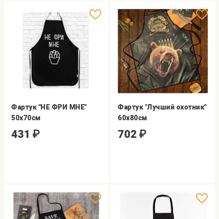
Фартук "НЕ ФРИ МНЕ"
Фартук "Лучший охотник"
50х70см
60х80см
431
₽
702
₽