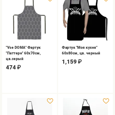
"Vse DOMA" Фартук
Фартук "Моя кухня"
"Паттерн" 60х70см,
60х80см, цв. черный
цв.серый
1,159
₽
474
₽