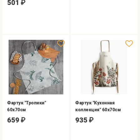
501
₽
Фартук "Тропики"
Фартук "Кухонная
60х70см
коллекция" 60х70см
659
₽
935
₽