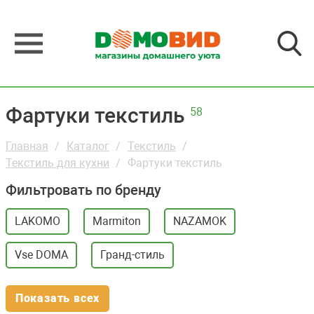
Фартуки текстиль
58
Главная
Каталог
Текстиль
Текстиль для кухни
Фартуки текстиль
Фильтровать по бренду
LAKOMO
Marmiton
NAZAMOK
Vse DOMA
Гранд-стиль
Показать всех