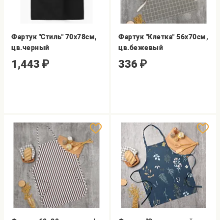
Фартук "Стиль" 70х78см,
Фартук "Клетка" 56х70см,
цв.черный
цв.бежевый
1,443
₽
336
₽