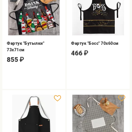
Фартук "Бутылки"
Фартук "Босс" 70х60см
73х71см
466
₽
855
₽