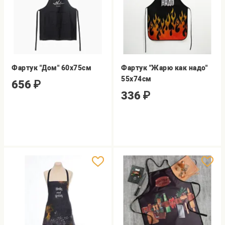
Фартук "Дом" 60х75см
Фартук "Жарю как надо"
55х74см
656
₽
336
₽