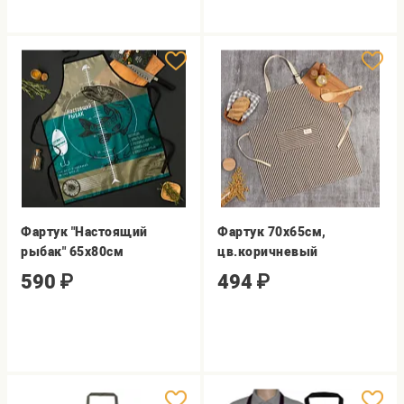
Фартук "Настоящий
Фартук 70х65см,
рыбак" 65х80см
цв.коричневый
590
₽
494
₽