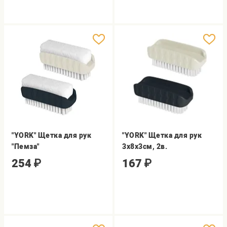
"YORK" Щетка для рук
"YORK" Щетка для рук
"Пемза"
3х8х3см, 2в.
254
₽
167
₽