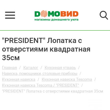
"PRESIDENT" Лопатка с
отверстиями квадратная
35см
Главная
Каталог
Кухонная утварь
Навеска, помощники, столовые приборы
Кухонная навеска
Кухонная навеска Tescoma
Кухонная навеска Tescoma / "PRESIDENT"
"PRESIDENT" Лопатка с отверстиями квадратная 35см