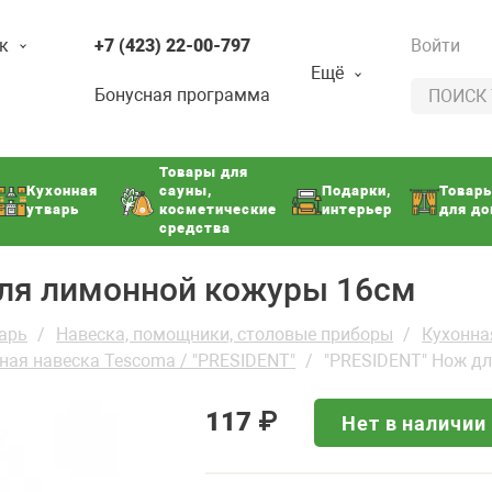
к
+7 (423) 22-00-797
Войти
Ещё
Бонусная программа
Товары для
Кухонная
сауны,
Подарки,
Товар
утварь
косметические
интерьер
для д
средства
для лимонной кожуры 16см
арь
Навеска, помощники, столовые приборы
Кухонна
ная навеска Tescoma / "PRESIDENT"
"PRESIDENT" Нож д
117
₽
Нет в наличии