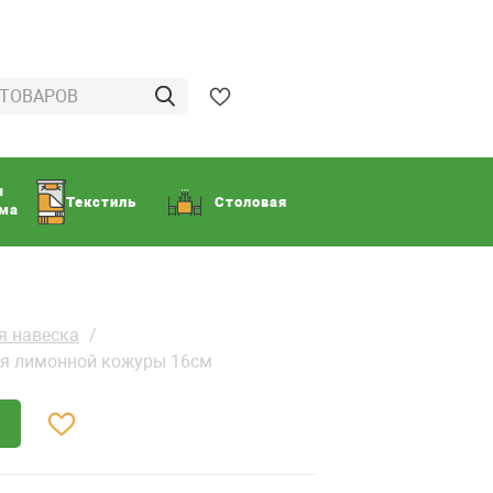
ы
Текстиль
Столовая
ома
я навеска
ля лимонной кожуры 16см