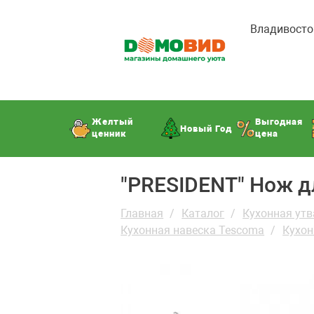
Владивосто
Желтый
Выгодная
Новый Год
ценник
цена
"PRESIDENT" Нож 
Главная
Каталог
Кухонная утв
Кухонная навеска Tescoma
Кухон