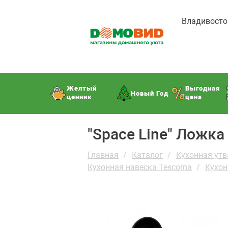
Владивосто
Желтый
Выгодная
Новый Год
ценник
цена
"Space Line" Ложк
Главная
Каталог
Кухонная утв
Кухонная навеска Tescoma
Кухон