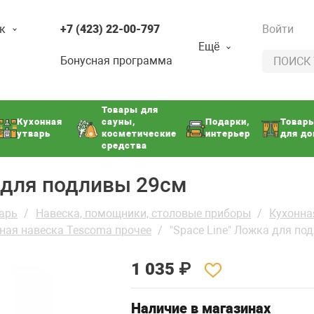
к
+7 (423) 22-00-797
Войти
Ещё
Бонусная программа
Товары для
Кухонная
сауны,
Подарки,
Товар
утварь
косметические
интерьер
для д
средства
а для подливы 29см
арь
Навеска, помощники, столовые приборы
Кухонна
ная навеска Tescoma прочее
"Space Line" Ложка для по
1 035
₽
Наличие в магазинах