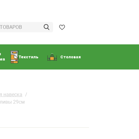
ы
Текстиль
Столовая
ома
я навеска
дливы 29см